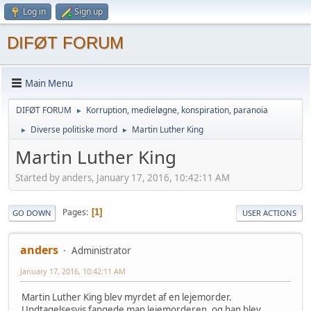
Log in
Sign up
DIFØT FORUM
Main Menu
DIFØT FORUM
Korruption, medieløgne, konspiration, paranoia
►
Diverse politiske mord
Martin Luther King
►
►
Martin Luther King
Started by anders, January 17, 2016, 10:42:11 AM
Pages
1
GO DOWN
USER ACTIONS
anders
Administrator
January 17, 2016, 10:42:11 AM
Martin Luther King blev myrdet af en lejemorder.
Undtagelsesvis fangede man lejemorderen, og han blev