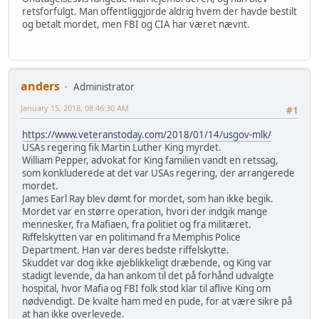
retsforfulgt. Man offentliggjorde aldrig hvem der havde bestilt
og betalt mordet, men FBI og CIA har været nævnt.
anders
Administrator
January 15, 2018, 08:46:30 AM
#1
https://www.veteranstoday.com/2018/01/14/usgov-mlk/
USAs regering fik Martin Luther King myrdet.
William Pepper, advokat for King familien vandt en retssag,
som konkluderede at det var USAs regering, der arrangerede
mordet.
James Earl Ray blev dømt for mordet, som han ikke begik.
Mordet var en større operation, hvori der indgik mange
mennesker, fra Mafiaen, fra politiet og fra militæret.
Riffelskytten var en politimand fra Memphis Police
Department. Han var deres bedste riffelskytte.
Skuddet var dog ikke øjeblikkeligt dræbende, og King var
stadigt levende, da han ankom til det på forhånd udvalgte
hospital, hvor Mafia og FBI folk stod klar til aflive King om
nødvendigt. De kvalte ham med en pude, for at være sikre på
at han ikke overlevede.