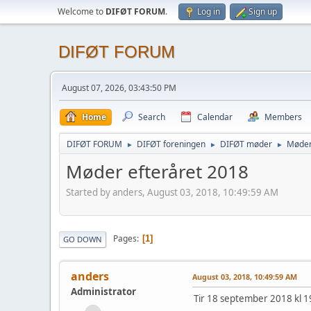
Welcome to
DIFØT FORUM
.
Log in
Sign up
DIFØT FORUM
August 07, 2026, 03:43:50 PM
Home
Search
Calendar
Members
DIFØT FORUM
DIFØT foreningen
DIFØT møder
Møder
►
►
►
Møder efteråret 2018
Started by anders, August 03, 2018, 10:49:59 AM
Pages
1
GO DOWN
anders
August 03, 2018, 10:49:59 AM
Administrator
Tir 18 september 2018 kl 1