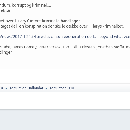
 dum, korrupt og kriminel....
irektør
et over Hillary Clintons kriminelle handlinger.
aget del i en konspiration der skulle dække over Hillarys kriminalitet.
news/2017-12-15/fbi-edits-clinton-exoneration-go-far-beyond-what-wa
abe, James Comey, Peter Strzok, E.W. "Bill" Priestap, Jonathan Moffa, m
dlinger.
ia
Korruption i udlandet
Korruption i FBI
►
►