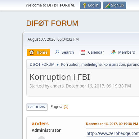
Welcome to
DIFØT FORUM
.
Log in
Sign up
DIFØT FORUM
August 07, 2026, 06:04:32 PM
Home
Search
Calendar
Members
DIFØT FORUM
Korruption, medieløgne, konspiration, parano
►
Korruption i FBI
Started by anders, December 16, 2017, 09:19:38 PM
Pages
1
GO DOWN
anders
December 16, 2017, 09:19:38 PM
Administrator
http://www.zerohedge.com/