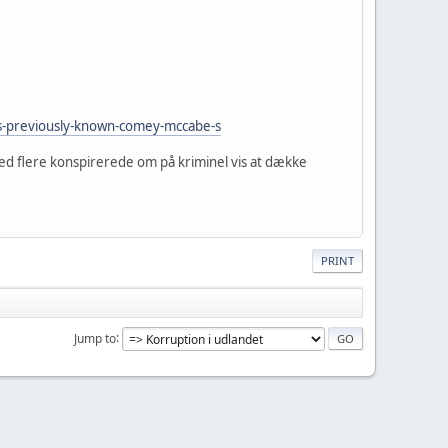
s-previously-known-comey-mccabe-s
ed flere konspirerede om på kriminel vis at dække
PRINT
Jump to