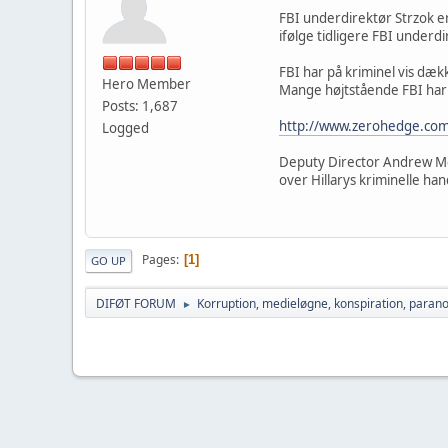
FBI underdirektør Strzok er
ifølge tidligere FBI underd
FBI har på kriminel vis dækk
Hero Member
Mange højtstående FBI har t
Posts: 1,687
http://www.zerohedge.com/
Logged
Deputy Director Andrew McC
over Hillarys kriminelle han
Pages
1
GO UP
DIFØT FORUM
Korruption, medieløgne, konspiration, parano
►