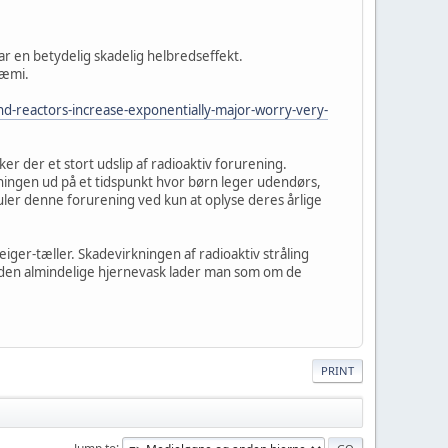
r en betydelig skadelig helbredseffekt.
kæmi.
und-reactors-increase-exponentially-major-worry-very-
 der et stort udslip af radioaktiv forurening.
ningen ud på et tidspunkt hvor børn leger udendørs,
skjuler denne forurening ved kun at oplyse deres årlige
iger-tæller. Skadevirkningen af radioaktiv stråling
I den almindelige hjernevask lader man som om de
PRINT
Jump to