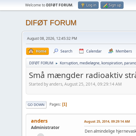
Welcome to
DIFØT FORUM
.
Log in
Sign up
DIFØT FORUM
August 08, 2026, 12:45:32 PM
Home
Search
Calendar
Members
DIFØT FORUM
Korruption, medieløgne, konspiration, parano
►
Små mængder radioaktiv str
Started by anders, August 25, 2014, 09:29:14 AM
Pages
1
GO DOWN
anders
August 25, 2014, 09:29:14 AM
Administrator
Den almindelige hjernevask 