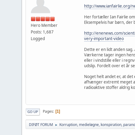
http://www.ianfairlie.org/n
Her fortæller Ian Fairlie o
Eksempelvis har børn, der 
Hero Member
Posts: 1,687
http://enenews.com/scienti
Logged
very-important-video
Dette er en lidt anden sag
Værkerne tager ingen hensy
eller i vindstille eller i r
udslip. Fordelt over et år s
Noget helt andet er, at det
afhænger extremt meget af 
radioaktive stoffer aldrig k
Pages
1
GO UP
DIFØT FORUM
Korruption, medieløgne, konspiration, parano
►