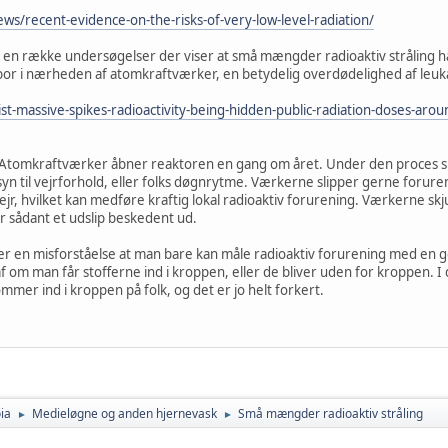
ews/recent-evidence-on-the-risks-of-very-low-level-radiation/
m en række undersøgelser der viser at små mængder radioaktiv stråling ha
bor i nærheden af atomkraftværker, en betydelig overdødelighed af leu
st-massive-spikes-radioactivity-being-hidden-public-radiation-doses-aro
. Atomkraftværker åbner reaktoren en gang om året. Under den proces sker
n til vejrforhold, eller folks døgnrytme. Værkerne slipper gerne forure
egnvejr, hvilket kan medføre kraftig lokal radioaktiv forurening. Værkerne 
er sådant et udslip beskedent ud.
 er en misforståelse at man bare kan måle radioaktiv forurening med en ge
om man får stofferne ind i kroppen, eller de bliver uden for kroppen. 
ommer ind i kroppen på folk, og det er jo helt forkert.
ia
Medieløgne og anden hjernevask
Små mængder radioaktiv stråling
►
►