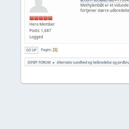
Methylenblåt er et vidund
fortjener større udbredels
Hero Member
Posts: 1,687
Logged
Pages
1
GO UP
DIFØT FORUM
Alternativ sundhed og helbredelse og jordbr
►