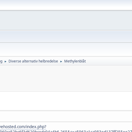
ug
Diverse alternativ helbredelse
Methylenblåt
►
►
tivehosted.com/index.php?
64060cc52bc6f3d620bcedc94a4b6.265&s=a5963a1ca983ed137ff255ee2