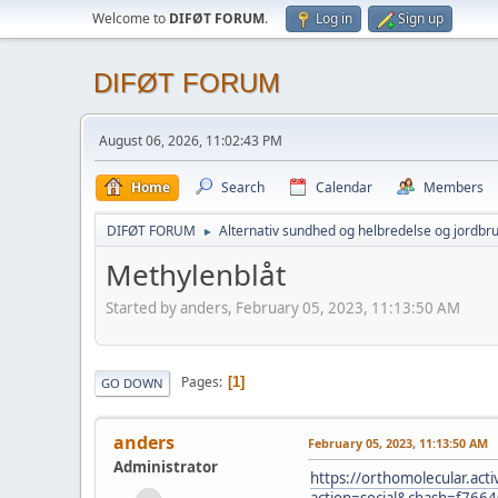
Welcome to
DIFØT FORUM
.
Log in
Sign up
DIFØT FORUM
August 06, 2026, 11:02:43 PM
Home
Search
Calendar
Members
DIFØT FORUM
Alternativ sundhed og helbredelse og jordbr
►
Methylenblåt
Started by anders, February 05, 2023, 11:13:50 AM
Pages
1
GO DOWN
anders
February 05, 2023, 11:13:50 AM
Administrator
https://orthomolecular.ac
action=social&chash=f76