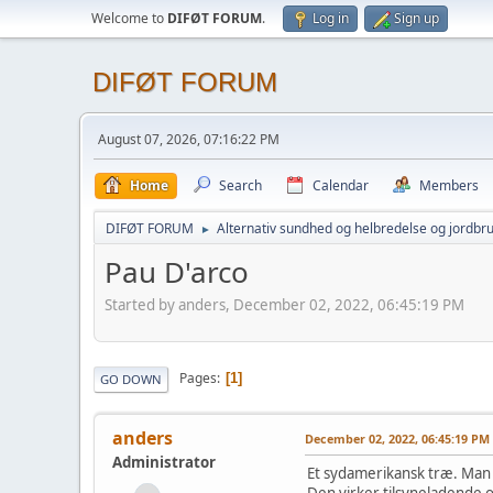
Welcome to
DIFØT FORUM
.
Log in
Sign up
DIFØT FORUM
August 07, 2026, 07:16:22 PM
Home
Search
Calendar
Members
DIFØT FORUM
Alternativ sundhed og helbredelse og jordbr
►
Pau D'arco
Started by anders, December 02, 2022, 06:45:19 PM
Pages
1
GO DOWN
anders
December 02, 2022, 06:45:19 PM
Administrator
Et sydamerikansk træ. Man 
Den virker tilsyneladende 