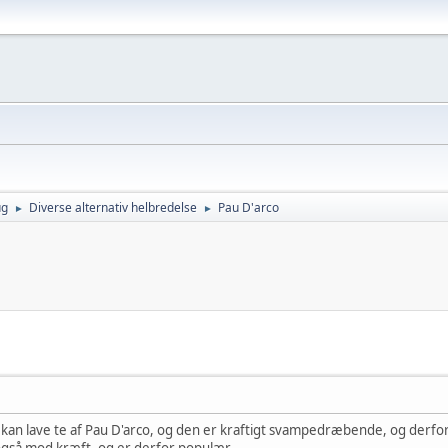
ug
Diverse alternativ helbredelse
Pau D'arco
►
►
kan lave te af Pau D'arco, og den er kraftigt svampedræbende, og derfo
også mod kræft, og er derfor populær.