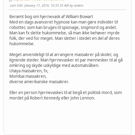
Last Edit
: January 17, 2016, 10:35:35 AM by anders
Berømt bog om hjernevask af William Bowart
Med en slags avanceret hypnose kan man gøre individer til
robotter, som kan bruges til spionage, snigmord og andet.
Man kan fx slette hukommelse, så man ikke behøver myrde
folk, der ved for meget. Man sletter i stedet en del af deres
hukommelse.
Meget anvendeligt til at arrangere massakrer på skoler, og
lignende steder. Man hjernevasker et par mennesker til at gå
omkring og skyde uskyldige med automatvåben.
Utøya massakren, fx,
Mombai massakren,
diverse amerikanske massakrer.
Eller en person hjernevaskes til at begå et politisk mord, som
mordet på Robert Kennedy eller John Lennon.