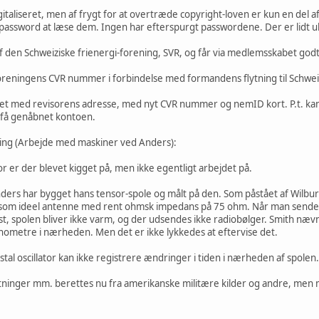
italiseret, men af frygt for at overtræde copyright-loven er kun en del af
password at læse dem. Ingen har efterspurgt passwordene. Der er lidt uk
 den Schweiziske frienergi-forening, SVR, og får via medlemsskabet godt 
foreningens CVR nummer i forbindelse med formandens flytning til Schwei
t med revisorens adresse, med nyt CVR nummer og nemID kort. P.t. kan 
t få genåbnet kontoen.
ng (Arbejde med maskiner ved Anders):
or er der blevet kigget på, men ikke egentligt arbejdet på.
nders har bygget hans tensor-spole og målt på den. Som påstået af Wilb
 som ideel antenne med rent ohmsk impedans på 75 ohm. Når man sender 
t, spolen bliver ikke varm, og der udsendes ikke radiobølger. Smith nævn
nometre i nærheden. Men det er ikke lykkedes at eftervise det.
stal oscillator kan ikke registrere ændringer i tiden i nærheden af spolen.
ninger mm. berettes nu fra amerikanske militære kilder og andre, men 