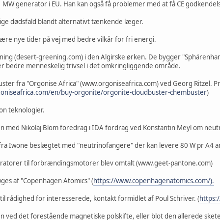
n 1 MW generator i EU. Han kan også få problemer med at få CE godkendel
ge dødsfald blandt alternativt tænkende læger.
ære nye tider på vej med bedre vilkår for fri energi.
ing (desert-greening.com) i den Algirske ørken. De bygger "Sphärenhar
er bedre menneskelig trivsel i det omkringliggende område.
uster fra "Orgonise Africa" (www.orgoniseafrica.com) ved Georg Ritzel. Pr
goniseafrica.com/en/buy-orgonite/orgonite-cloudbuster-chembuster
)
on teknologier.
 med Nikolaj Blom foredrag i IDA fordrag ved Konstantin Meyl om neutri
 fra Iwone beslægtet med "neutrinofangere" der kan levere 80 W pr A4 ar
ratorer til forbrændingsmotorer blev omtalt (www.geet-pantone.com)
ges af "Copenhagen Atomics" (
https://www.copenhagenatomics.com/).
il rådighed for interesserede, kontakt formidlet af Poul Schriver. (
https:
 ved det forestående magnetiske polskifte, eller blot den allerede skete