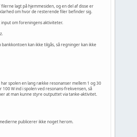
 filerne lagt på hjemmesiden, og en del af disse er
larhed om hvor de resterende filer befinder sig.
input om foreningens aktiviteter.
z.
bankkontoen kan ikke tilgås, så regninger kan ikke
ur har spolen en lang række resonanser mellem 1 og 30
100 W ind i spolen ved resonans-frekvensen, så
er at man kunne styre outputtet via tanke-aktivitet.
medierne publicerer ikke noget herom.