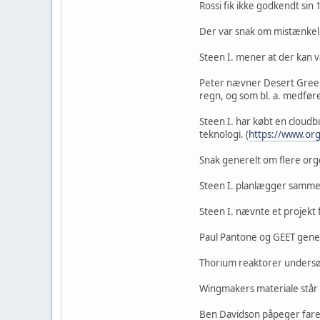
Rossi fik ikke godkendt si
Der var snak om mistænkeli
Steen I. mener at der kan v
Peter nævner Desert Green
regn, og som bl. a. medfør
Steen I. har købt en cloudb
teknologi. (
https://www.or
Snak generelt om flere org
Steen I. planlægger sammen
Steen I. nævnte et projekt
Paul Pantone og GEET gene
Thorium reaktorer undersø
Wingmakers materiale står t
Ben Davidson påpeger faren