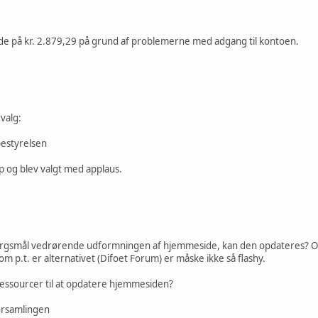
gode på kr. 2.879,29 på grund af problemerne med adgang til kontoen.
valg:
bestyrelsen
op og blev valgt med applaus.
ørgsmål vedrørende udformningen af hjemmeside, kan den opdateres? Oles
m p.t. er alternativet (Difoet Forum) er måske ikke så flashy.
essourcer til at opdatere hjemmesiden?
orsamlingen