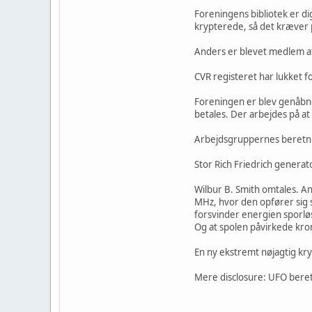
Foreningens bibliotek er dig
krypterede, så det kræver 
Anders er blevet medlem af
CVR registeret har lukket 
Foreningen er blev genåbne
betales. Der arbejdes på a
Arbejdsgruppernes beretni
Stor Rich Friedrich generat
Wilbur B. Smith omtales. A
MHz, hvor den opfører sig
forsvinder energien sporløs
Og at spolen påvirkede kro
En ny ekstremt nøjagtig kry
Mere disclosure: UFO beret