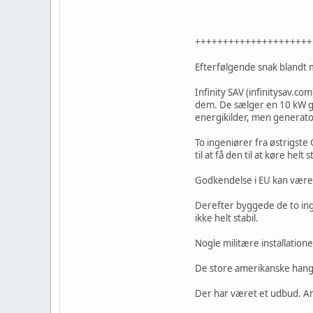
+++++++++++++++++++++
Efterfølgende snak bland
Infinity SAV (infinitysav.c
dem. De sælger en 10 kW ge
energikilder, men generator
To ingeniører fra østrigste
til at få den til at køre helt s
Godkendelse i EU kan være
Derefter byggede de to ing
ikke helt stabil.
Nogle militære installatione
De store amerikanske hanga
Der har været et udbud. Am