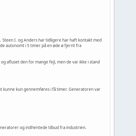
. Steen I. og Anders har tidligere har haft kontakt med
 autonomt i 5 timer på en øde ø fjernt fra
g afluset den for mange fejl, men de var ikke i stand
est kunne kun gennemføres i få timer. Generatoren var
eratorer og indhentede tilbud fra industrien.