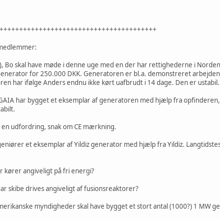
++++++++++++++++++++++++++++++++++++++++
t medlemmer:
om), Bo skal have møde i denne uge med en der har rettighederne i Norden
nerator for 250.000 DKK. Generatoren er bl.a. demonstreret arbejdende
en har ifølge Anders endnu ikke kørt uafbrudt i 14 dage. Den er ustabil.
 GAIA har bygget et eksemplar af generatoren med hjælp fra opfinderen, o
tabilt.
 en udfordring, snak om CE mærkning.
eniører et eksemplar af Yildiz generator med hjælp fra Yildiz. Langtidst
r kører angiveligt på fri energi?
r skibe drives angiveligt af fusionsreaktorer?
erikanske myndigheder skal have bygget et stort antal (1000?) 1 MW gen