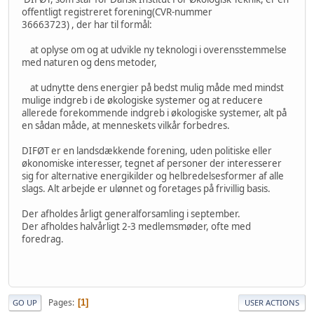
offentligt registreret forening(CVR-nummer
36663723) , der har til formål:
at oplyse om og at udvikle ny teknologi i overensstemmelse
med naturen og dens metoder,
at udnytte dens energier på bedst mulig måde med mindst
mulige indgreb i de økologiske systemer og at reducere
allerede forekommende indgreb i økologiske systemer, alt på
en sådan måde, at menneskets vilkår forbedres.
DIFØT er en landsdækkende forening, uden politiske eller
økonomiske interesser, tegnet af personer der interesserer
sig for alternative energikilder og helbredelsesformer af alle
slags. Alt arbejde er ulønnet og foretages på frivillig basis.
Der afholdes årligt generalforsamling i september.
Der afholdes halvårligt 2-3 medlemsmøder, ofte med
foredrag.
Pages
1
GO UP
USER ACTIONS