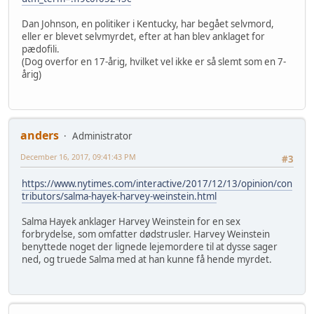
Dan Johnson, en politiker i Kentucky, har begået selvmord,
eller er blevet selvmyrdet, efter at han blev anklaget for
pædofili.
(Dog overfor en 17-årig, hvilket vel ikke er så slemt som en 7-
årig)
anders
Administrator
December 16, 2017, 09:41:43 PM
#3
https://www.nytimes.com/interactive/2017/12/13/opinion/con
tributors/salma-hayek-harvey-weinstein.html
Salma Hayek anklager Harvey Weinstein for en sex
forbrydelse, som omfatter dødstrusler. Harvey Weinstein
benyttede noget der lignede lejemordere til at dysse sager
ned, og truede Salma med at han kunne få hende myrdet.