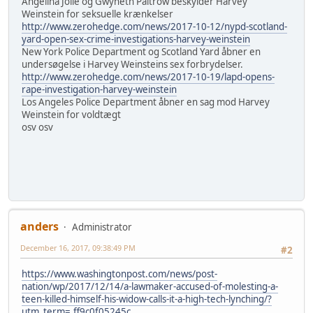
Angelina Jolie og Gwyneth Paltrow beskylder Harvey
Weinstein for seksuelle krænkelser
http://www.zerohedge.com/news/2017-10-12/nypd-scotland-
yard-open-sex-crime-investigations-harvey-weinstein
New York Police Department og Scotland Yard åbner en
undersøgelse i Harvey Weinsteins sex forbrydelser.
http://www.zerohedge.com/news/2017-10-19/lapd-opens-
rape-investigation-harvey-weinstein
Los Angeles Police Department åbner en sag mod Harvey
Weinstein for voldtægt
osv osv
anders
Administrator
December 16, 2017, 09:38:49 PM
#2
https://www.washingtonpost.com/news/post-
nation/wp/2017/12/14/a-lawmaker-accused-of-molesting-a-
teen-killed-himself-his-widow-calls-it-a-high-tech-lynching/?
utm_term=.ff9c0f05245c