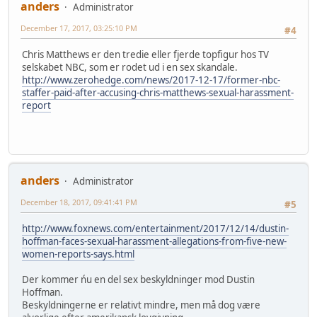
anders
Administrator
December 17, 2017, 03:25:10 PM
#4
Chris Matthews er den tredie eller fjerde topfigur hos TV
selskabet NBC, som er rodet ud i en sex skandale.
http://www.zerohedge.com/news/2017-12-17/former-nbc-
staffer-paid-after-accusing-chris-matthews-sexual-harassment-
report
anders
Administrator
December 18, 2017, 09:41:41 PM
#5
http://www.foxnews.com/entertainment/2017/12/14/dustin-
hoffman-faces-sexual-harassment-allegations-from-five-new-
women-reports-says.html
Der kommer ńu en del sex beskyldninger mod Dustin
Hoffman.
Beskyldningerne er relativt mindre, men må dog være