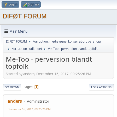
Log in
Sign up
DIFØT FORUM
Main Menu
DIFØT FORUM
Korruption, medieløgne, konspiration, paranoia
►
Korruption i udlandet
Me-Too - perversion blandt topfolk
►
►
Me-Too - perversion blandt
topfolk
Started by anders, December 16, 2017, 09:25:26 PM
Pages
1
GO DOWN
USER ACTIONS
anders
Administrator
December 16, 2017, 09:25:26 PM