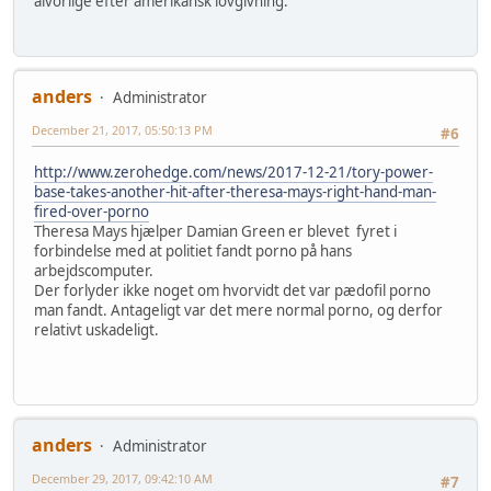
alvorlige efter amerikansk lovgivning.
anders
Administrator
December 21, 2017, 05:50:13 PM
#6
http://www.zerohedge.com/news/2017-12-21/tory-power-
base-takes-another-hit-after-theresa-mays-right-hand-man-
fired-over-porno
Theresa Mays hjælper Damian Green er blevet fyret i
forbindelse med at politiet fandt porno på hans
arbejdscomputer.
Der forlyder ikke noget om hvorvidt det var pædofil porno
man fandt. Antageligt var det mere normal porno, og derfor
relativt uskadeligt.
anders
Administrator
December 29, 2017, 09:42:10 AM
#7