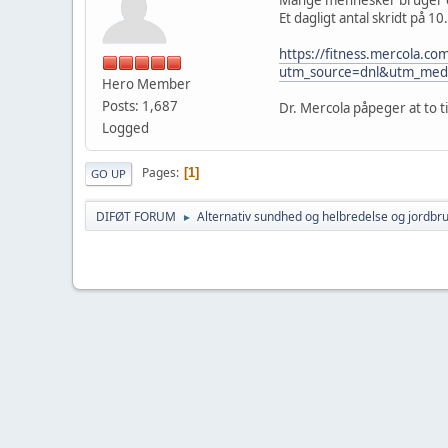
Et dagligt antal skridt på 
https://fitness.mercola.co
utm_source=dnl&utm_med
Hero Member
Posts: 1,687
Dr. Mercola påpeger at to t
Logged
Pages
1
GO UP
DIFØT FORUM
Alternativ sundhed og helbredelse og jordbr
►