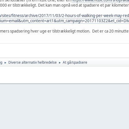
10.000 er tilstrækkeligt. Det kan man opnå ved at spadsere et par kilomete
m/sites/fitness/archive/2017/11/03/2-hours-of-walking-per-week-may-red
ium=email&utm_content=art1&utm_campaign=20171103Z2&et_cid=D
imers spadsering hver uge er tilstrækkeligt motion. Det er ca 20 minutte
ug
Diverse alternativ helbredelse
At gå/spadsere
►
►