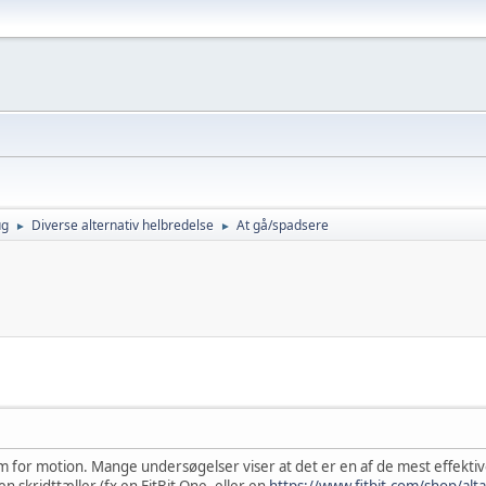
ug
Diverse alternativ helbredelse
At gå/spadsere
►
►
rm for motion. Mange undersøgelser viser at det er en af de mest effekti
skridttæller (fx en FitBit One, eller en
https://www.fitbit.com/shop/al