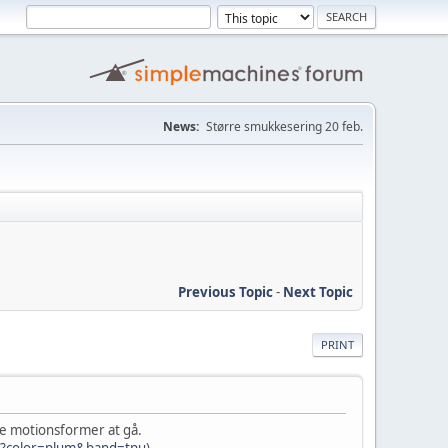
News:
Større smukkesering 20 feb.
Previous Topic
-
Next Topic
PRINT
ve motionsformer at gå.
ta?color=plum&band=tpu
)