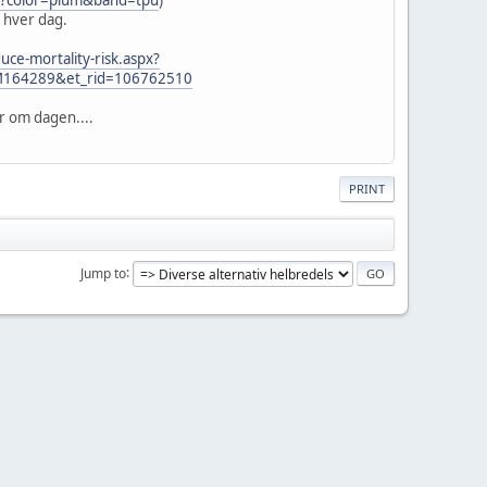
r hver dag.
uce-mortality-risk.aspx?
M164289&et_rid=106762510
r om dagen....
PRINT
Jump to