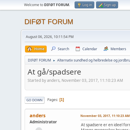
Welcome to
DIFØT FORUM
.
Log in
Sign up
DIFØT FORUM
August 06, 2026, 10:11:54 PM
Home
Search
Calendar
Members
DIFØT FORUM
Alternativ sundhed og helbredelse og jordbr
►
At gå/spadsere
Started by anders, November 03, 2017, 11:10:23 AM
Pages
1
GO DOWN
anders
November 03, 2017, 11:10:23 AM
Administrator
At spadsere er en ideel fo
Mange mennesker bruger en 