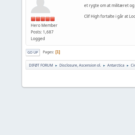
et rygte om at militæret og
Clif High fortalte i går at 
Hero Member
Posts: 1,687
Logged
Pages
1
GO UP
DIFØT FORUM
Disclosure, Ascension ol.
Antarctica
Ci
►
►
►