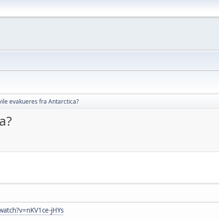
vile evakueres fra Antarctica?
ca?
watch?v=nKV1ce-jHYs