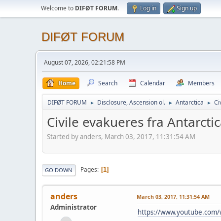
Welcome to
DIFØT FORUM
.
Log in
Sign up
DIFØT FORUM
August 07, 2026, 02:21:58 PM
Home
Search
Calendar
Members
DIFØT FORUM
Disclosure, Ascension ol.
Antarctica
Ci
►
►
►
Civile evakueres fra Antarcti
Started by anders, March 03, 2017, 11:31:54 AM
Pages
1
GO DOWN
anders
March 03, 2017, 11:31:54 AM
Administrator
https://www.youtube.com/