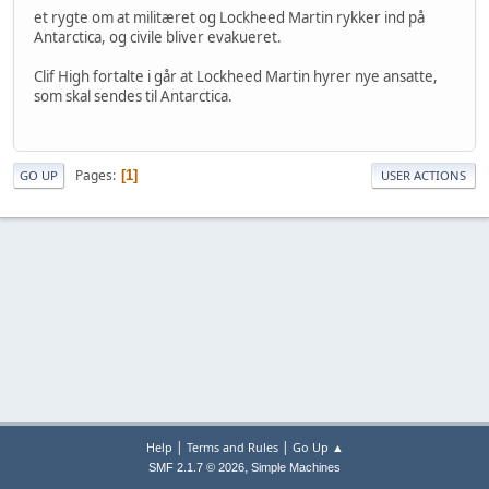
et rygte om at militæret og Lockheed Martin rykker ind på
Antarctica, og civile bliver evakueret.
Clif High fortalte i går at Lockheed Martin hyrer nye ansatte,
som skal sendes til Antarctica.
Pages
1
GO UP
USER ACTIONS
|
|
Help
Terms and Rules
Go Up ▲
,
SMF 2.1.7 © 2026
Simple Machines