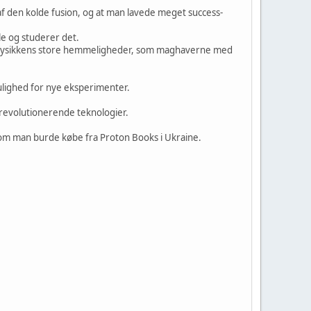
f den kolde fusion, og at man lavede meget success-
le og studerer det.
af fysikkens store hemmeligheder, som maghaverne med
ulighed for nye eksperimenter.
 revolutionerende teknologier.
om man burde købe fra Proton Books i Ukraine.