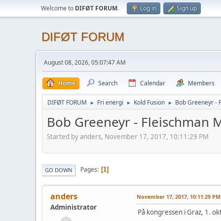
Welcome to
DIFØT FORUM
.
Log in
Sign up
DIFØT FORUM
August 08, 2026, 05:07:47 AM
Home
Search
Calendar
Members
DIFØT FORUM
Fri energi
Kold Fusion
Bob Greeneyr - 
►
►
►
Bob Greeneyr - Fleischman M
Started by anders, November 17, 2017, 10:11:29 PM
Pages
1
GO DOWN
anders
November 17, 2017, 10:11:29 PM
Administrator
På kongressen i Graz, 1. o