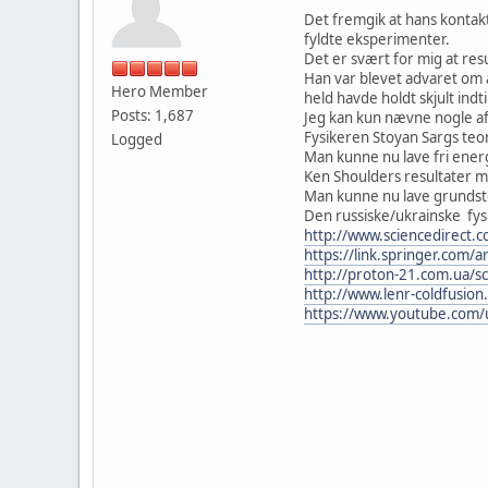
Det fremgik at hans kontak
fyldte eksperimenter.
Det er svært for mig at res
Han var blevet advaret om 
Hero Member
held havde holdt skjult indti
Posts: 1,687
Jeg kan kun nævne nogle a
Fysikeren Stoyan Sargs teo
Logged
Man kunne nu lave fri energ
Ken Shoulders resultater m
Man kunne nu lave grundsto
Den russiske/ukrainske fy
http://www.sciencedirect.
https://link.springer.com/
http://proton-21.com.ua/s
http://www.lenr-coldfusio
https://www.youtube.com/