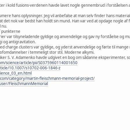
ter i kold fusions-verdenen havde lavet nogle gennembrud i forståelsen a
umere hans oplysninger. Jeg vil anbefalse at man selv finder hans materia
at det nok var bedst han holdt sin mund. Han var ved at opdage nogle 
l nu.
f punkterne
rier var tilsyneladende gyldige og anvendelige og gav ny forståelse og m
i og antigravitation.
ed charge clusters var gyldige, og yderst anvendelige og førte til mange
fomdannelser i temmeligt stor stil. Moderne alkymi.
siker S. V. Adamenko havde udgivet en bog om sådanne eksperimenter, s
com/science/article/pii/S0375960114001650
article/10.1007/s10702-006-1846-z
cience_03_en.html
n.com/category/martin-fleischmann-memorial-project/
user/FleischmannMemorial