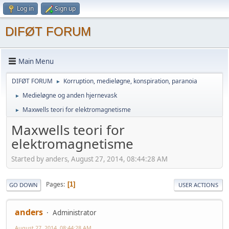
Log in
Sign up
DIFØT FORUM
Main Menu
DIFØT FORUM
Korruption, medieløgne, konspiration, paranoia
►
Medieløgne og anden hjernevask
►
Maxwells teori for elektromagnetisme
►
Maxwells teori for
elektromagnetisme
Started by anders, August 27, 2014, 08:44:28 AM
Pages
1
GO DOWN
USER ACTIONS
anders
Administrator
August 27, 2014, 08:44:28 AM