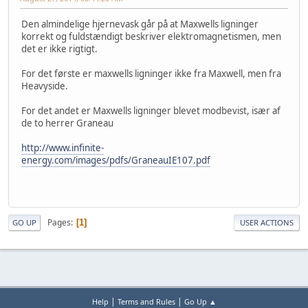
Den almindelige hjernevask går på at Maxwells ligninger
korrekt og fuldstændigt beskriver elektromagnetismen, men
det er ikke rigtigt.
For det første er maxwells ligninger ikke fra Maxwell, men fra
Heavyside.
For det andet er Maxwells ligninger blevet modbevist, især af
de to herrer Graneau
http://www.infinite-
energy.com/images/pdfs/GraneauIE107.pdf
Pages
1
GO UP
USER ACTIONS
|
|
Help
Terms and Rules
Go Up ▲