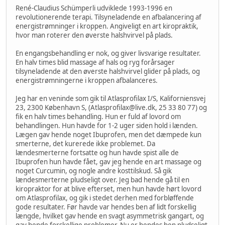
René-Claudius Schümperli udviklede 1993-1996 en
revolutionerende terapi. Tilsyneladende en afbalancering af
energistrømninger i kroppen. Angiveligt en art kiropraktik,
hvor man roterer den øverste halshvirvel på plads.
En engangsbehandling er nok, og giver livsvarige resultater.
En halv times blid massage af hals og ryg forårsager
tilsyneladende at den øverste halshvirvel glider på plads, og
energistrømningerne i kroppen afbalanceres.
Jeg har en veninde som gik til Atlasprofilax I/S, Kaliforniensvej
23, 2300 København S, (Atlasprofilax@live.dk, 25 33 80 77) og
fik en halv times behandling. Hun er fuld af lovord om
behandlingen. Hun havde for 1-2 uger siden hold i lænden.
Lægen gav hende noget Ibuprofen, men det dæmpede kun
smerterne, det kurerede ikke problemet. Da
lændesmerterne fortsatte og hun havde spist alle de
Ibuprofen hun havde fået, gav jeg hende en art massage og
noget Curcumin, og nogle andre kosttilskud. Så gik
lændesmerterne pludseligt over. Jeg bad hende gå til en
kiropraktor for at blive efterset, men hun havde hørt lovord
om Atlasprofilax, og gik i stedet derhen med forbløffende
gode resultater. Før havde var hendes ben af lidt forskellig
længde, hvilket gav hende en svagt asymmetrisk gangart, og
gav hende forskellige problemer. Nu er hendes ben pludseligt