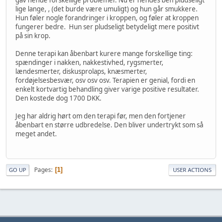
lige lange, , (det burde være umuligt) og hun går smukkere.
Hun føler nogle forandringer i kroppen, og føler at kroppen
fungerer bedre. Hun ser pludseligt betydeligt mere positivt
på sin krop.
Denne terapi kan åbenbart kurere mange forskellige ting:
spændinger i nakken, nakkestivhed, rygsmerter,
lændesmerter, diskusprolaps, knæsmerter,
fordøjelsesbesvær, osv osv osv. Terapien er genial, fordi en
enkelt kortvartig behandling giver varige positive resultater.
Den kostede dog 1700 DKK.
Jeg har aldrig hørt om den terapi før, men den fortjener
åbenbart en større udbredelse. Den bliver undertrykt som så
meget andet.
Pages
1
GO UP
USER ACTIONS