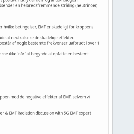
dsender en helbredsfremmende stråling (neutrinoer,
r hvilke betingelser, EMF er skadeligt for kroppens
åde at neutralisere de skadelige effekter.
alet består af nogle bestemte frekvenser uafbrudt i over 1
erne ikke 'når' at begynde at opfatte en bestemt
ppen mod de negative effekter af EMF, selvom vi
ger & EMF Radiation discussion with 5G EMF expert