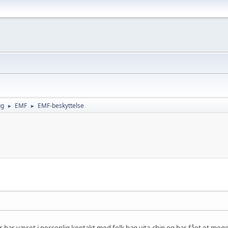
ug
EMF
EMF-beskyttelse
►
►
ar været i personlig kontakt med folk bag vita-chip og har fået et meget