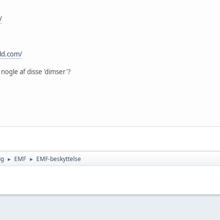
/
eld.com/
nogle af disse 'dimser'?
ug
EMF
EMF-beskyttelse
►
►