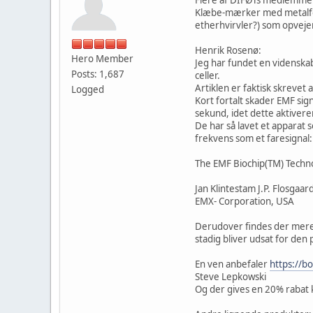
Klæbe-mærker med metalfol
etherhvirvler?) som opvejer
Henrik Rosenø:
Hero Member
Jeg har fundet en videnskab
Posts: 1,687
celler.
Artiklen er faktisk skrevet
Logged
Kort fortalt skader EMF sign
sekund, idet dette aktivere
De har så lavet et apparat 
frekvens som et faresignal:
The EMF Biochip(TM) Technol
Jan Klintestam J.P. Flosgaar
EMX- Corporation, USA
Derudover findes der mere 
stadig bliver udsat for den
En ven anbefaler
https://b
Steve Lepkowski
Og der gives en 20% rabat