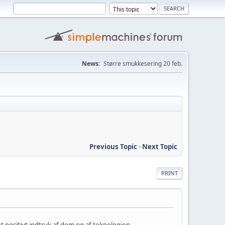
News:
Større smukkesering 20 feb.
Previous Topic
-
Next Topic
PRINT
 positivt indtryk af dem og af teknologien.