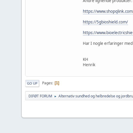
Andre lignende produkter:
https://www.shopqlink.com
https://5gbioshield.com/
https://www.bioelectricshi
Har I nogle erfaringer med 
KH
Henrik
Pages
1
GO UP
DIFØT FORUM
Alternativ sundhed og helbredelse og jordbr
►