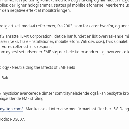
ier, der ligner hologrammer, sættes på mobiltelefonerne. Mærkerne u
 den negative effekt af mobilstrålingen.
elig artikel, med 44 referencer, fra 2003, som forklarer hvorfor, og unde
 af 2 ansatte i EMX Corporation, idet de har fundet en lidt overraskende m
aler (f.eks. fra el-installationer, mobiltelefoni, Wifi osv. osv.), hvis sign
r vores cellers stress respons.
som dybest set udsender EMF støj der hele tiden ændrer sig, hvorved cell
ogy - Neutralizing the Effects of EMF Field
d Bak
'mystiske' avancerede dimser som tilsyneladende også kan beskytte kro
 pågældende EMF stråling.
odyalign.com/
. Man kan se et interview med firmaets stifter her: 5G Dan
 kode: RDS007.