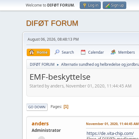
Welcome to
DIFØT FORUM
.
Log in
Sign up
DIFØT FORUM
August 06, 2026, 08:48:13 PM
Home
Search
Calendar
Members
DIFØT FORUM
Alternativ sundhed og helbredelse og jordbr
►
EMF-beskyttelse
Started by anders, November 01, 2020, 11:44:45 AM
Pages
1
GO DOWN
anders
November 01, 2020, 11:44:45 AM
Administrator
https://de.vita-chip.com/
Flere af DIFØTs medlemmer h