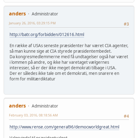
anders
Administrator
January 26, 2016, 03:29:15 PM
#3
http://batr.org/forbidden/012616.html
En række af USAs seneste præsidenter har været CIA agenter,
så man kunne sige at CIA styrede præsidentembedet.
Da kongresmedlemmerne med få undtagelser også har været
i lommen på andre, og ikke har varetaget vælgernes
interesser, så er der ikke meget demokrati tilbage i USA.
Der er således ikke tale om et demokrati, men snarere en
form for militærdiktatur
anders
Administrator
February 03, 2016, 08:18:56 AM
#4
http://www.rense.com/general96/democworldgreat.html
Valgsvindel til præsidentvalget