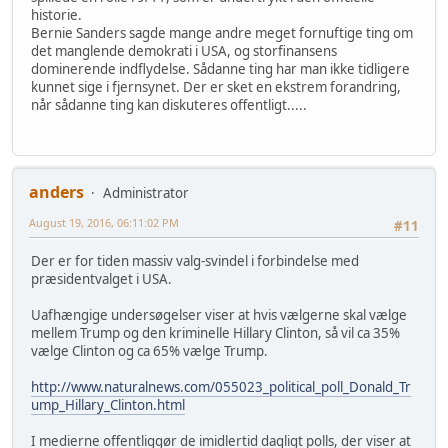
historie.
Bernie Sanders sagde mange andre meget fornuftige ting om
det manglende demokrati i USA, og storfinansens
dominerende indflydelse. Sådanne ting har man ikke tidligere
kunnet sige i fjernsynet. Der er sket en ekstrem forandring,
når sådanne ting kan diskuteres offentligt.....
anders
Administrator
August 19, 2016, 06:11:02 PM
#11
Der er for tiden massiv valg-svindel i forbindelse med
præsidentvalget i USA.
Uafhængige undersøgelser viser at hvis vælgerne skal vælge
mellem Trump og den kriminelle Hillary Clinton, så vil ca 35%
vælge Clinton og ca 65% vælge Trump.
http://www.naturalnews.com/055023_political_poll_Donald_Tr
ump_Hillary_Clinton.html
I medierne offentliggør de imidlertid dagligt polls, der viser at