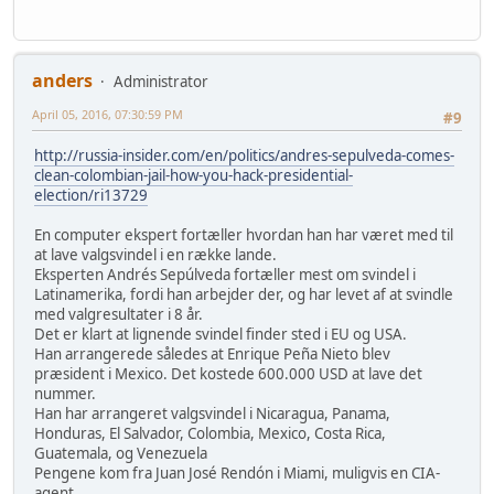
anders
Administrator
April 05, 2016, 07:30:59 PM
#9
http://russia-insider.com/en/politics/andres-sepulveda-comes-
clean-colombian-jail-how-you-hack-presidential-
election/ri13729
En computer ekspert fortæller hvordan han har været med til
at lave valgsvindel i en række lande.
Eksperten Andrés Sepúlveda fortæller mest om svindel i
Latinamerika, fordi han arbejder der, og har levet af at svindle
med valgresultater i 8 år.
Det er klart at lignende svindel finder sted i EU og USA.
Han arrangerede således at Enrique Peña Nieto blev
præsident i Mexico. Det kostede 600.000 USD at lave det
nummer.
Han har arrangeret valgsvindel i Nicaragua, Panama,
Honduras, El Salvador, Colombia, Mexico, Costa Rica,
Guatemala, og Venezuela
Pengene kom fra Juan José Rendón i Miami, muligvis en CIA-
agent.