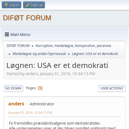
Log in
Sign up
DIFØT FORUM
Main Menu
DIFØT FORUM
Korruption, medieløgne, konspiration, paranoia
►
Medieløgne og anden hjernevask
Løgnen: USA er et demokrati
►
►
Løgnen: USA er et demokrati
Started by anders, January 01, 2016, 10:34:15 PM
Pages
1
GO DOWN
USER ACTIONS
anders
Administrator
January 01, 2016, 10:34:15 PM
Fx fremstilles præsidentvalgene som demokratiske.
Alle undersøgelser viser at der bliver svindlet voldsomt med