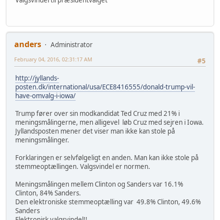
anders
Administrator
February 04, 2016, 02:31:17 AM
#5
http://jyllands-
posten.dk/international/usa/ECE8416555/donald-trump-vil-
have-omvalg-i-iowa/
Trump fører over sin modkandidat Ted Cruz med 21% i
meningsmålingerne, men alligevel løb Cruz med sejren i Iowa.
Jyllandsposten mener det viser man ikke kan stole på
meningsmålinger.
Forklaringen er selvfølgeligt en anden. Man kan ikke stole på
stemmeoptællingen. Valgsvindel er normen.
Meningsmålingen mellem Clinton og Sanders var 16.1%
Clinton, 84% Sanders.
Den elektroniske stemmeoptælling var 49.8% Clinton, 49.6%
Sanders
Elektronisk valgsvindel!!