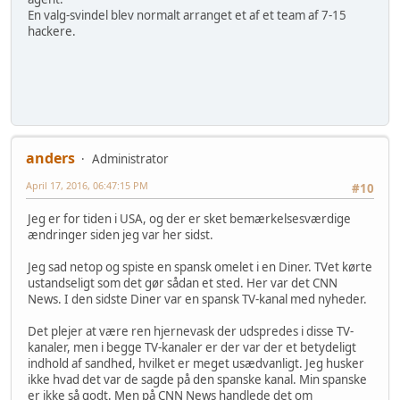
En valg-svindel blev normalt arranget et af et team af 7-15
hackere.
anders
Administrator
April 17, 2016, 06:47:15 PM
#10
Jeg er for tiden i USA, og der er sket bemærkelsesværdige
ændringer siden jeg var her sidst.
Jeg sad netop og spiste en spansk omelet i en Diner. TVet kørte
ustandseligt som det gør sådan et sted. Her var det CNN
News. I den sidste Diner var en spansk TV-kanal med nyheder.
Det plejer at være ren hjernevask der udspredes i disse TV-
kanaler, men i begge TV-kanaler er der var der et betydeligt
indhold af sandhed, hvilket er meget usædvanligt. Jeg husker
ikke hvad det var de sagde på den spanske kanal. Min spanske
er ikke så godt. Men på CNN News handlede det om