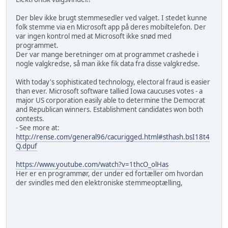
Der blev ikke brugt stemmesedler ved valget. I stedet kunne
folk stemme via en Microsoft app på deres mobiltelefon. Der
var ingen kontrol med at Microsoft ikke snød med
programmet.
Der var mange beretninger om at programmet crashede i
nogle valgkredse, så man ikke fik data fra disse valgkredse.
With today's sophisticated technology, electoral fraud is easier
than ever. Microsoft software tallied Iowa caucuses votes - a
major US corporation easily able to determine the Democrat
and Republican winners. Establishment candidates won both
contests.
- See more at:
http://rense.com/general96/cacurigged.html#sthash.bsI18t4
Q.dpuf
https://www.youtube.com/watch?v=1thcO_olHas
Her er en programmør, der under ed fortæller om hvordan
der svindles med den elektroniske stemmeoptælling,