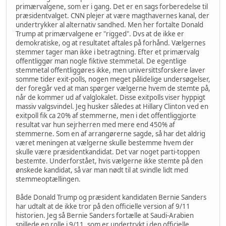
primærvalgene, som er i gang. Det er en sags forberedelse til
præsidentvalget. CNN plejer at være magthavernes kanal, der
undertrykker al alternativ sandhed. Men her fortalte Donald
Trump at primærvalgene er "rigged". Dvs at de ikke er
demokratiske, og at resultatet aftales på forhånd. Vælgernes
stemmer tager man ikke i betragtning. Efter et primærvalg
offentliggør man nogle fiktive stemmetal. De egentlige
stemmetal offentliggøres ikke, men universittsforskere laver
somme tider exit-polls, nogen meget pålidelige undersøgelser,
der foregår ved at man spørger vælgerne hvem de stemte på,
når de kommer ud af valglokalet. Disse exitpolls viser hyppigt
massiv valgsvindel. Jeg husker således at Hillary Clinton ved en
exitpoll fik ca 20% af stemmerne, men i det offentliggjorte
resultat var hun sejrherren med mere end 450% af
stemmerne. Som en af arrangørerne sagde, så har det aldrig
været meningen at vælgerne skulle bestemme hvem der
skulle være præsidentkandidat. Det var noget parti-toppen
bestemte. Underforstået, hvis vælgerne ikke stemte på den
ønskede kandidat, så var man nødt til at svindle lidt med
stemmeoptællingen.
Både Donald Trump og præsident kandidaten Bernie Sanders
har udtalt at de ikke tror på den officielle version af 9/11
historien. Jeg så Bernie Sanders fortælle at Saudi-Arabien
spillede en rolle i 9/11, som er undertrykt i den officielle