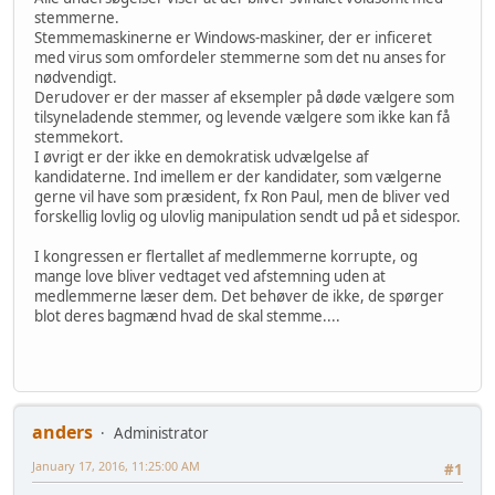
stemmerne.
Stemmemaskinerne er Windows-maskiner, der er inficeret
med virus som omfordeler stemmerne som det nu anses for
nødvendigt.
Derudover er der masser af eksempler på døde vælgere som
tilsyneladende stemmer, og levende vælgere som ikke kan få
stemmekort.
I øvrigt er der ikke en demokratisk udvælgelse af
kandidaterne. Ind imellem er der kandidater, som vælgerne
gerne vil have som præsident, fx Ron Paul, men de bliver ved
forskellig lovlig og ulovlig manipulation sendt ud på et sidespor.
I kongressen er flertallet af medlemmerne korrupte, og
mange love bliver vedtaget ved afstemning uden at
medlemmerne læser dem. Det behøver de ikke, de spørger
blot deres bagmænd hvad de skal stemme....
anders
Administrator
January 17, 2016, 11:25:00 AM
#1