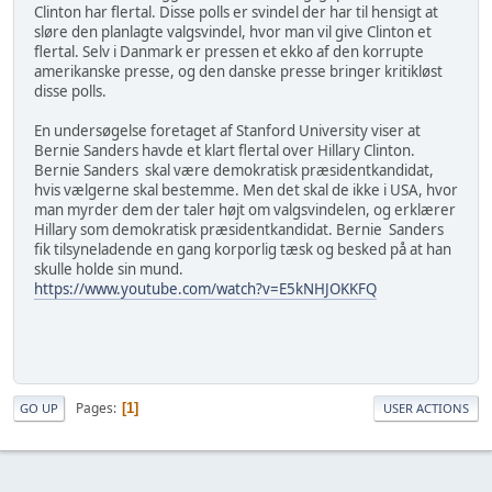
Clinton har flertal. Disse polls er svindel der har til hensigt at
sløre den planlagte valgsvindel, hvor man vil give Clinton et
flertal. Selv i Danmark er pressen et ekko af den korrupte
amerikanske presse, og den danske presse bringer kritikløst
disse polls.
En undersøgelse foretaget af Stanford University viser at
Bernie Sanders havde et klart flertal over Hillary Clinton.
Bernie Sanders skal være demokratisk præsidentkandidat,
hvis vælgerne skal bestemme. Men det skal de ikke i USA, hvor
man myrder dem der taler højt om valgsvindelen, og erklærer
Hillary som demokratisk præsidentkandidat. Bernie Sanders
fik tilsyneladende en gang korporlig tæsk og besked på at han
skulle holde sin mund.
https://www.youtube.com/watch?v=E5kNHJOKKFQ
Pages
1
GO UP
USER ACTIONS