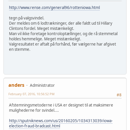
http://www.rense.com/general96/rotteniowa.html
tegn på valgsvindel.
Der meldes om 6 lodtrækninger, der alle faldt ud til Hillary
Clintons fordel. Meget mistænkeligt.
Man vil ikke foretage kontroloptællinger, og de rå stemmetal
holdes hemmelige. Meget mistænkeligt.
Valgresultatet er aftalt på forhånd, før vælgerne har afgivet
en stemme.
anders
Administrator
February 07, 2016, 10:56:52 PM
#8
Afstemningsmetoderne i USA er designet til at maksimere
mulighederne for svindel....
http://sputniknews.com/us/20160205/1034313039/iowa-
election-fraud-bradcast.html