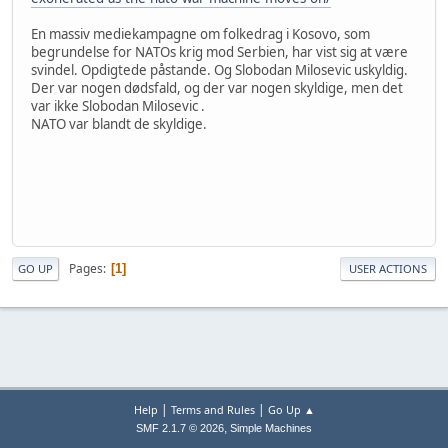
En massiv mediekampagne om folkedrag i Kosovo, som
begrundelse for NATOs krig mod Serbien, har vist sig at være
svindel. Opdigtede påstande. Og Slobodan Milosevic uskyldig.
Der var nogen dødsfald, og der var nogen skyldige, men det
var ikke Slobodan Milosevic .
NATO var blandt de skyldige.
Pages
1
GO UP
USER ACTIONS
|
|
Help
Terms and Rules
Go Up ▲
,
SMF 2.1.7 © 2026
Simple Machines