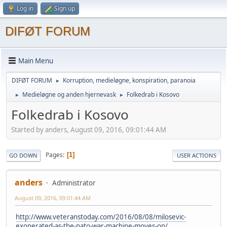
Log in
Sign up
DIFØT FORUM
Main Menu
DIFØT FORUM
Korruption, medieløgne, konspiration, paranoia
►
Medieløgne og anden hjernevask
Folkedrab i Kosovo
►
►
Folkedrab i Kosovo
Started by anders, August 09, 2016, 09:01:44 AM
Pages
1
GO DOWN
USER ACTIONS
anders
Administrator
August 09, 2016, 09:01:44 AM
http://www.veteranstoday.com/2016/08/08/milosevic-
exonerated-as-the-nato-war-machine-moves-on/