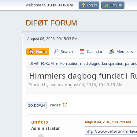
Welcome to
DIFØT FORUM
.
Log in
Sign up
DIFØT FORUM
August 06, 2026, 09:15:33 PM
Home
Search
Calendar
Members
DIFØT FORUM
Korruption, medieløgne, konspiration, parano
►
Himmlers dagbog fundet i R
Started by anders, August 04, 2016, 10:45:19 AM
Pages
1
GO DOWN
anders
August 04, 2016, 10:45:19 AM
Administrator
http://www.veteranstoday.c