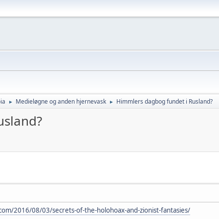
ia
Medieløgne og anden hjernevask
Himmlers dagbog fundet i Rusland?
►
►
usland?
om/2016/08/03/secrets-of-the-holohoax-and-zionist-fantasies/