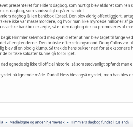
blevet præsenteret for Hitlers dagbog, som hurtigt blev afsløret som ren s
lers dagbog, som sandsynligt også er svindel.
lers dagbog lå i en bankbox i Israel. Den blev aldrig offentliggjort, anta
r tyskere ikke var massemordere, og hvor man ikke myrdede millioner af j
 israelske bankbox er ægte, så er den dagbog der nu promoveres af mas
rie begik Himmler selvmord med cyanid efter at han blev taget til fange ve
det af englænderne. Den britiske efterretningsmand Doug Collins var t
 lig blev til en blodig klump. Så trak de hans bukser ned for at ekspone
r de britiske soldater kunne gå forbi liget.
ød egnede sig ikke til officiel historie, så som sædvanligt opfandt man 
myrdet på lignende måde. Rudolf Hess blev også myrdet, men han blev erst
ia
Medieløgne og anden hjernevask
Himmlers dagbog fundet i Rusland?
►
►