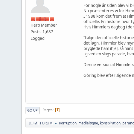
For nogle år siden blev vi 
Nu præsenteres vi for Himm
I 1988 kom det frem at Himm
officielle. En historie hvo
Hero Member
Hvis Himmlers dagbog i den
Posts: 1,687
Ifølge den officielle histo
Logged
det løgn. Himmler blev myr
pryglede ham ihjel, så hans
lig ved en slags parade, hvo
Denne version af Himmlers d
Göring blev efter sigende 
Pages
1
GO UP
DIFØT FORUM
Korruption, medieløgne, konspiration, parano
►