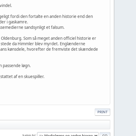
vindel.
geligt fordi den fortalte en anden historie end den
øder i gaskamre.
semedierne sandsynligt et falsum.
d Oldenburg. Som så meget anden officiel historie er
il stede da Himmler blev myrdet. Englænderne
re hans kønsdele, hvorefter de fremviste det skændede
en passende løgn.
attet af en skuespiller.
PRINT
Jump to