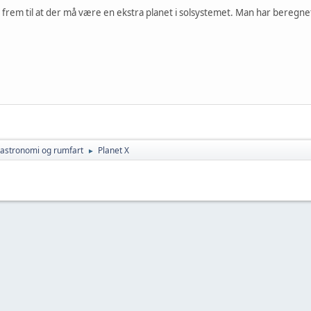
frem til at der må være en ekstra planet i solsystemet. Man har beregnet
v astronomi og rumfart
Planet X
►