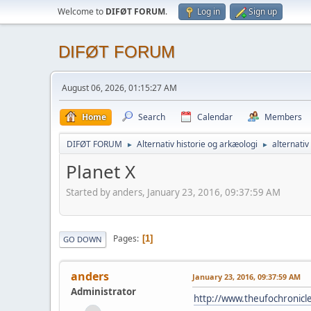
Welcome to
DIFØT FORUM
.
Log in
Sign up
DIFØT FORUM
August 06, 2026, 01:15:27 AM
Home
Search
Calendar
Members
DIFØT FORUM
Alternativ historie og arkæologi
alternati
►
►
Planet X
Started by anders, January 23, 2016, 09:37:59 AM
Pages
1
GO DOWN
anders
January 23, 2016, 09:37:59 AM
Administrator
http://www.theufochronicl