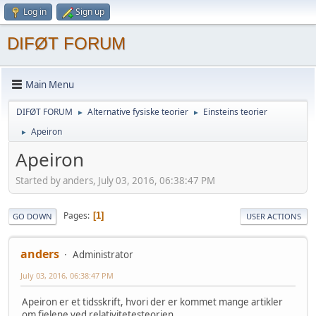
Log in
Sign up
DIFØT FORUM
Main Menu
DIFØT FORUM
Alternative fysiske teorier
Einsteins teorier
►
►
Apeiron
►
Apeiron
Started by anders, July 03, 2016, 06:38:47 PM
Pages
1
GO DOWN
USER ACTIONS
anders
Administrator
July 03, 2016, 06:38:47 PM
Apeiron er et tidsskrift, hvori der er kommet mange artikler
om fjelene ved relativitetesteorien