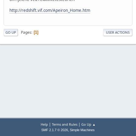
http://redshift.vif.com/Apeiron_Home.htm
Pages
1
GO UP
USER ACTIONS
|
|
Help
Terms and Rules
Go Up ▲
,
SMF 2.1.7 © 2026
Simple Machines