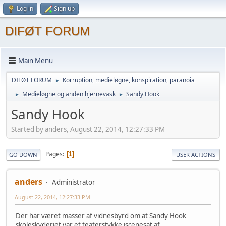
Log in
Sign up
DIFØT FORUM
Main Menu
DIFØT FORUM
Korruption, medieløgne, konspiration, paranoia
►
Medieløgne og anden hjernevask
Sandy Hook
►
►
Sandy Hook
Started by anders, August 22, 2014, 12:27:33 PM
Pages
1
GO DOWN
USER ACTIONS
anders
Administrator
August 22, 2014, 12:27:33 PM
Der har været masser af vidnesbyrd om at Sandy Hook
skoleskyderiet var et teaterstykke iscenesat af