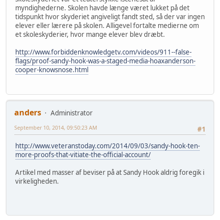
myndighederne. Skolen havde længe været lukket på det
tidspunkt hvor skyderiet angiveligt fandt sted, så der var ingen
elever eller lærere på skolen. Alligevel fortalte medierne om
et skoleskyderier, hvor mange elever blev dræbt.
http://www.forbiddenknowledgetv.com/videos/911--false-
flags/proof-sandy-hook-was-a-staged-media-hoaxanderson-
cooper-knowsnose.html
anders
Administrator
September 10, 2014, 09:50:23 AM
#1
http://www.veteranstoday.com/2014/09/03/sandy-hook-ten-
more-proofs-that-vitiate-the-official-account/
Artikel med masser af beviser på at Sandy Hook aldrig foregik i
virkeligheden.