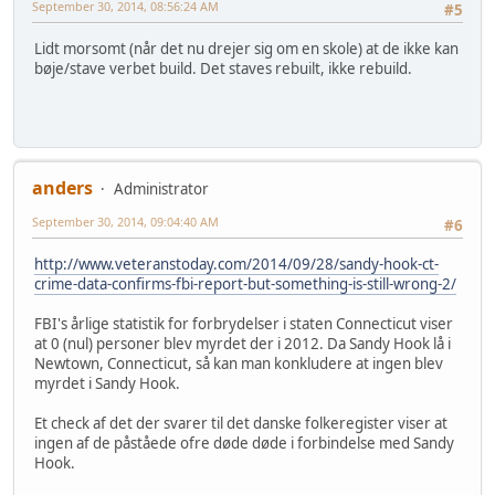
September 30, 2014, 08:56:24 AM
#5
Lidt morsomt (når det nu drejer sig om en skole) at de ikke kan
bøje/stave verbet build. Det staves rebuilt, ikke rebuild.
anders
Administrator
September 30, 2014, 09:04:40 AM
#6
http://www.veteranstoday.com/2014/09/28/sandy-hook-ct-
crime-data-confirms-fbi-report-but-something-is-still-wrong-2/
FBI's årlige statistik for forbrydelser i staten Connecticut viser
at 0 (nul) personer blev myrdet der i 2012. Da Sandy Hook lå i
Newtown, Connecticut, så kan man konkludere at ingen blev
myrdet i Sandy Hook.
Et check af det der svarer til det danske folkeregister viser at
ingen af de påståede ofre døde døde i forbindelse med Sandy
Hook.