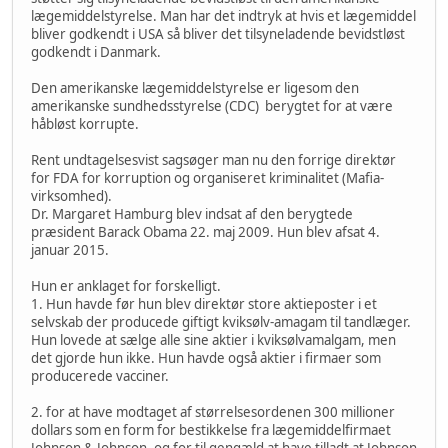
lægemiddelstyrelse. Man har det indtryk at hvis et lægemiddel
bliver godkendt i USA så bliver det tilsyneladende bevidstløst
godkendt i Danmark.
Den amerikanske lægemiddelstyrelse er ligesom den
amerikanske sundhedsstyrelse (CDC) berygtet for at være
håbløst korrupte.
Rent undtagelsesvist sagsøger man nu den forrige direktør
for FDA for korruption og organiseret kriminalitet (Mafia-
virksomhed).
Dr. Margaret Hamburg blev indsat af den berygtede
præsident Barack Obama 22. maj 2009. Hun blev afsat 4.
januar 2015.
Hun er anklaget for forskelligt.
1. Hun havde før hun blev direktør store aktieposter i et
selvskab der producede giftigt kviksølv-amagam til tandlæger.
Hun lovede at sælge alle sine aktier i kviksølvamalgam, men
det gjorde hun ikke. Hun havde også aktier i firmaer som
producerede vacciner.
2. for at have modtaget af størrelsesordenen 300 millioner
dollars som en form for bestikkelse fra lægemiddelfirmaet
Johnson & Johnson, og for til gengæld at have tilladt at Johnson