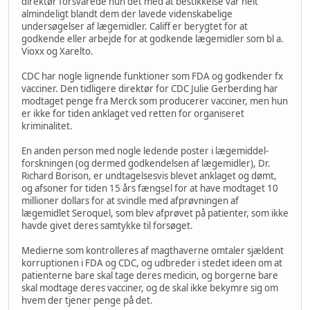
direktør forsvarede hun det med at bestikkelse var helt
almindeligt blandt dem der lavede videnskabelige
undersøgelser af lægemidler. Califf er berygtet for at
godkende eller arbejde for at godkende lægemidler som bl a.
Vioxx og Xarelto.
CDC har nogle lignende funktioner som FDA og godkender fx
vacciner. Den tidligere direktør for CDC Julie Gerberding har
modtaget penge fra Merck som producerer vacciner, men hun
er ikke for tiden anklaget ved retten for organiseret
kriminalitet.
En anden person med nogle ledende poster i lægemiddel-
forskningen (og dermed godkendelsen af lægemidler), Dr.
Richard Borison, er undtagelsesvis blevet anklaget og dømt,
og afsoner for tiden 15 års fængsel for at have modtaget 10
millioner dollars for at svindle med afprøvningen af
lægemidlet Seroquel, som blev afprøvet på patienter, som ikke
havde givet deres samtykke til forsøget.
Medierne som kontrolleres af magthaverne omtaler sjældent
korruptionen i FDA og CDC, og udbreder i stedet ideen om at
patienterne bare skal tage deres medicin, og borgerne bare
skal modtage deres vacciner, og de skal ikke bekymre sig om
hvem der tjener penge på det.