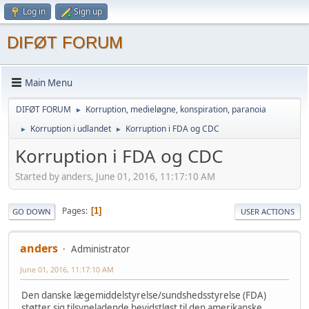
Log in
Sign up
DIFØT FORUM
Main Menu
DIFØT FORUM
Korruption, medieløgne, konspiration, paranoia
►
Korruption i udlandet
Korruption i FDA og CDC
►
►
Korruption i FDA og CDC
Started by anders, June 01, 2016, 11:17:10 AM
Pages
1
GO DOWN
USER ACTIONS
anders
Administrator
June 01, 2016, 11:17:10 AM
Den danske lægemiddelstyrelse/sundshedsstyrelse (FDA)
støtter sig tilsyneladende bevidstløst til den amerikanske