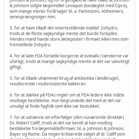
& Johnson solgte lægemidlet Levaquin (beslægtet med Cipro),
som mange mener forårsager bl. a. Parkinsons, Alzheimers,
senesprængninger mm.
3. for at have tilladt det smertestillende middel Zohydro,
trods at de fleste sagkyndige mente det burde forbydes.
Hendes mand havde store aktieposter i firmaet Alkermes som
fremstillede Zohydro.
4. for at lade FDA fortælle borgerne at kviksølv i tænderne var
ufarligt, trods at mange sagkyndige mente at det var vanvittigt
giftigt.
5. for at tillade uhæmmet brug af antibiotika i landbruget,
resulterende i multiresistente bakterier.
6. for at slække på FDAs regler om at FDA-ledere ikke måtte
modtage bestikkelse. Hun begrundede det med at det var
umuligt at finde fagfolk som ikke var bestukket.
7. for at udnævne sin efterfølger (den nuværende direktør)
Dr, Robert Califf, trods at det var kendt at han modtog
bestikkelse fra lægemiddelfirmaer, bl. a. Johnson & Johnson,
Bayer og Roche. Da nogen kritiserede valget af dr. Califf som