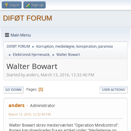
Log in
Sign up
DIFØT FORUM
Main Menu
DIFØT FORUM
Korruption, medieløgne, konspiration, paranoia
►
Elektronisk hjernevask,
Walter Bowart
►
►
Walter Bowart
Started by anders, March 13, 2016, 12:32:40 PM
Pages
1
GO DOWN
USER ACTIONS
anders
Administrator
March 13, 2016, 12:32:40 PM
Walter Bowart skrev mesterværket "Operation Mindcontrol".
Bogen kan downloades fra en artikel under "Medieløgne og