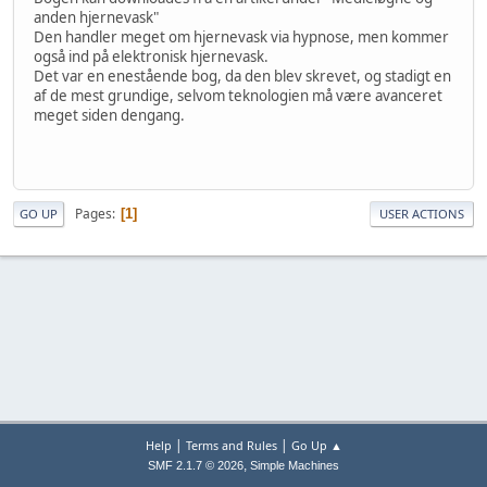
anden hjernevask"
Den handler meget om hjernevask via hypnose, men kommer
også ind på elektronisk hjernevask.
Det var en enestående bog, da den blev skrevet, og stadigt en
af de mest grundige, selvom teknologien må være avanceret
meget siden dengang.
Pages
1
GO UP
USER ACTIONS
|
|
Help
Terms and Rules
Go Up ▲
,
SMF 2.1.7 © 2026
Simple Machines