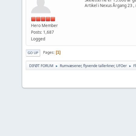
Artikel i Nexus Årgang 23 ,
Hero Member
Posts: 1,687
Logged
Pages
1
GO UP
DIFØT FORUM
Rumvæsener, flyvende tallerkner, UFOer
F
►
►