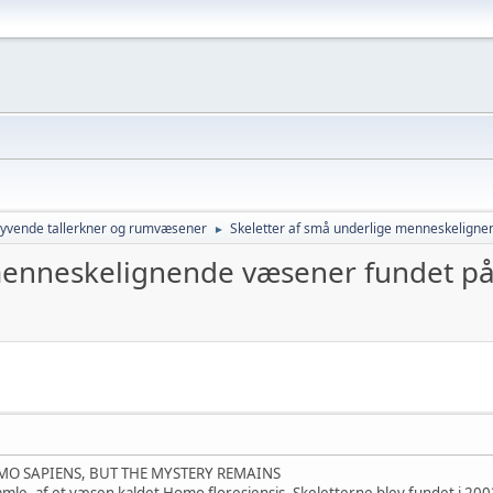
lyvende tallerkner og rumvæsener
Skeletter af små underlige menneskeligne
►
menneskelignende væsener fundet på
MO SAPIENS, BUT THE MYSTERY REMAINS
mle, af et væsen kaldet Homo floresiensis. Skeletterne blev fundet i 200