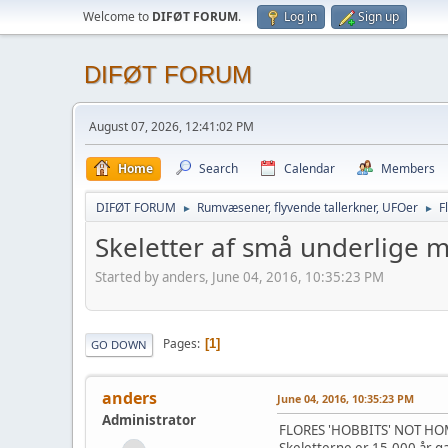
Welcome to
DIFØT FORUM
.
Log in
Sign up
DIFØT FORUM
August 07, 2026, 12:41:02 PM
Home
Search
Calendar
Members
DIFØT FORUM
Rumvæsener, flyvende tallerkner, UFOer
F
►
►
Skeletter af små underlige 
Started by anders, June 04, 2016, 10:35:23 PM
Pages
1
GO DOWN
anders
June 04, 2016, 10:35:23 PM
Administrator
FLORES 'HOBBITS' NOT HO
Skeletterne er 15.000 år ga