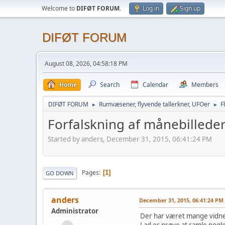
Welcome to
DIFØT FORUM
.
Log in
Sign up
DIFØT FORUM
August 08, 2026, 04:58:18 PM
Home
Search
Calendar
Members
DIFØT FORUM
Rumvæsener, flyvende tallerkner, UFOer
F
►
►
Forfalskning af månebillede
Started by anders, December 31, 2015, 06:41:24 PM
Pages
1
GO DOWN
anders
December 31, 2015, 06:41:24 PM
Administrator
Der har været mange vidnes
Lad os prøve at samle nogl