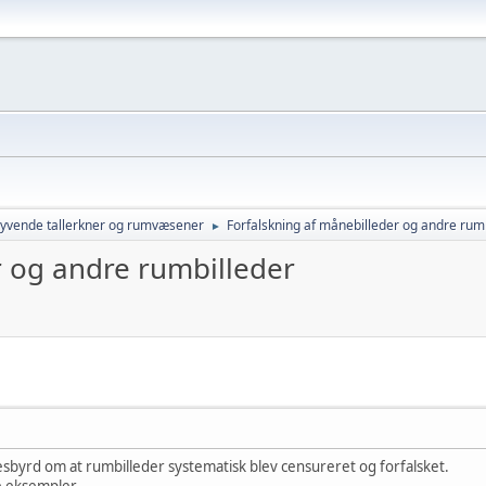
lyvende tallerkner og rumvæsener
Forfalskning af månebilleder og andre rum
►
r og andre rumbilleder
byrd om at rumbilleder systematisk blev censureret og forfalsket.
e eksempler.