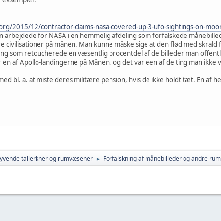
.org/2015/12/contractor-claims-nasa-covered-up-3-ufo-sightings-on-moo
n arbejdede for NASA i en hemmelig afdeling som forfalskede månebillede
 civilisationer på månen. Man kunne måske sige at den flød med skrald fra
ng som retoucherede en væsentlig procentdel af de billeder man offentl
n af Apollo-landingerne på Månen, og det var een af de ting man ikke vill
ed bl. a. at miste deres militære pension, hvis de ikke holdt tæt. En af
lyvende tallerkner og rumvæsener
Forfalskning af månebilleder og andre rum
►