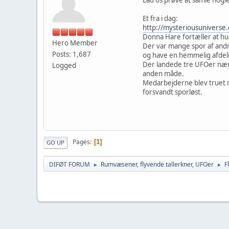
Et fra i dag:
http://mysteriousuniverse
Donna Hare fortæller at hu
Hero Member
Der var mange spor af andre
Posts: 1,687
og have en hemmelig afdeli
Der landede tre UFOer nær e
Logged
anden måde.
Medarbejderne blev truet m
forsvandt sporløst.
Pages
1
GO UP
DIFØT FORUM
Rumvæsener, flyvende tallerkner, UFOer
F
►
►