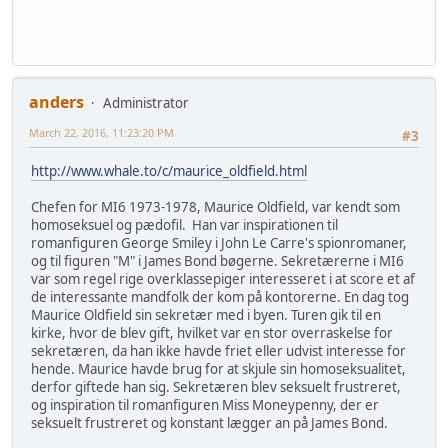
anders
Administrator
March 22, 2016, 11:23:20 PM
#3
http://www.whale.to/c/maurice_oldfield.html
Chefen for MI6 1973-1978, Maurice Oldfield, var kendt som
homoseksuel og pædofil. Han var inspirationen til
romanfiguren George Smiley i John Le Carre's spionromaner,
og til figuren "M" i James Bond bøgerne. Sekretærerne i MI6
var som regel rige overklassepiger interesseret i at score et af
de interessante mandfolk der kom på kontorerne. En dag tog
Maurice Oldfield sin sekretær med i byen. Turen gik til en
kirke, hvor de blev gift, hvilket var en stor overraskelse for
sekretæren, da han ikke havde friet eller udvist interesse for
hende. Maurice havde brug for at skjule sin homoseksualitet,
derfor giftede han sig. Sekretæren blev seksuelt frustreret,
og inspiration til romanfiguren Miss Moneypenny, der er
seksuelt frustreret og konstant lægger an på James Bond.