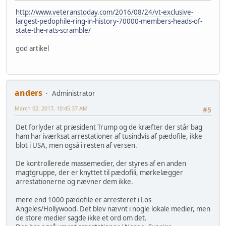
http://www.veteranstoday.com/2016/08/24/vt-exclusive-
largest-pedophile-ring-in-history-70000-members-heads-of-
state-the-rats-scramble/
god artikel
anders
Administrator
March 02, 2017, 10:45:37 AM
#5
Det forlyder at præsident Trump og de kræfter der står bag
ham har iværksat arrestationer af tusindvis af pædofile, ikke
blot i USA, men også i resten af versen.
De kontrollerede massemedier, der styres af en anden
magtgruppe, der er knyttet til pædofili, mørkelægger
arrestationerne og nævner dem ikke.
mere end 1000 pædofile er arresteret i Los
Angeles/Hollywood. Det blev nævnt i nogle lokale medier, men
de store medier sagde ikke et ord om det.