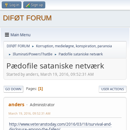
Log in
Sign up
DIFØT FORUM
Main Menu
DIFØT FORUM
Korruption, medieløgne, konspiration, paranoia
►
Illuminati/PowersThatBe
Pædofile sataniske netværk
►
►
Pædofile sataniske netværk
Started by anders, March 19, 2016, 09:52:31 AM
Pages
1
GO DOWN
USER ACTIONS
anders
Administrator
March 19, 2016, 09:52:31 AM
http://www.veteranstoday.com/2016/03/18/survival-and-
disclosure-among-the-fallen/