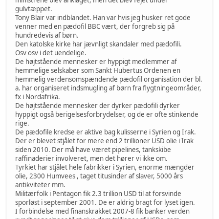
gulvtæppet.
Tony Blair var indblandet. Han var hvis jeg husker ret gode
venner med en pædofil BBC vært, der forgreb sig på
hundredevis af børn.
Den katolske kirke har jævnligt skandaler med pædofili.
Osv osv i det uendelige.
De højtstående mennesker er hyppigt medlemmer af
hemmelige selskaber som Sankt Hubertus Ordenen en
hemmelig verdensomspændende pædofil organisation der bl.
a. har organiseret indsmugling af børn fra flygtningeområder,
fx i Nordafrika.
De højtstående mennesker der dyrker pædofili dyrker
hyppigt også berigelsesforbrydelser, og de er ofte stinkende
rige.
De pædofile kredse er aktive bag kulisserne i Syrien og Irak.
Der er blevet stjålet for mere end 2 trillioner USD olie i Irak
siden 2010. Der må have været pipelines, tankskibe
raffinaderier involveret, men det hører vi ikke om.
Tyrkiet har stjålet hele fabrikker i Syrien, enorme mængder
olie, 2300 Humvees , taget titusinder af slaver, 5000 års
antikviteter mm.
Militærfolk i Pentagon fik 2.3 trillion USD til at forsvinde
sporløst i september 2001. De er aldrig bragt for lyset igen.
I forbindelse med finanskrakket 2007-8 fik banker verden