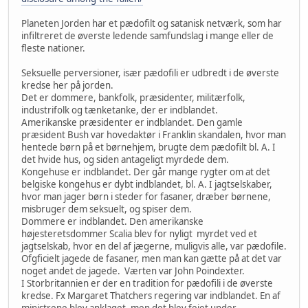
Planeten Jorden har et pædofilt og satanisk netværk, som har
infiltreret de øverste ledende samfundslag i mange eller de
fleste nationer.
Seksuelle perversioner, især pædofili er udbredt i de øverste
kredse her på jorden.
Det er dommere, bankfolk, præsidenter, militærfolk,
industrifolk og tænketanke, der er indblandet.
Amerikanske præsidenter er indblandet. Den gamle
præsident Bush var hovedaktør i Franklin skandalen, hvor man
hentede børn på et børnehjem, brugte dem pædofilt bl. A. I
det hvide hus, og siden antageligt myrdede dem.
Kongehuse er indblandet. Der går mange rygter om at det
belgiske kongehus er dybt indblandet, bl. A. I jagtselskaber,
hvor man jager børn i steder for fasaner, dræber børnene,
misbruger dem seksuelt, og spiser dem.
Dommere er indblandet. Den amerikanske
højesteretsdommer Scalia blev for nyligt myrdet ved et
jagtselskab, hvor en del af jægerne, muligvis alle, var pædofile.
Ofgficielt jagede de fasaner, men man kan gætte på at det var
noget andet de jagede. Værten var John Poindexter.
I Storbritannien er der en tradition for pædofili i de øverste
kredse. Fx Margaret Thatchers regering var indblandet. En af
ministrene blev anklaget, men det blev fejet under