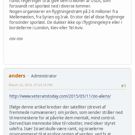
rundt regeringer til at give dem trillioner af USDs, som
forsvandt ret sporløst ned i diverse lommer.
Nogen organiserer en flygtningestrøm på 2-6 millioner fra
Mellemøsten, fra Syrien og Irak. En stor del af disse flygtninge
forsvinder sporløst. De dukker ikke op i flygtningelejre eller i
bordellerne i London, Kiev eller Tel Aviv.
osv osv
anders
Administrator
March 22, 2016, 07:23:16 PM
#1
http://www.veteranstoday.com/2015/05/11/zio-aliens/
Ifølge denne artikel kredser der satelliter (drevet af
fremmede rumvæsener) om jorden, som sender stråler ned
til menneskene for at påvirke dem mentalt, mind control.
Derved kan menneske blive til robotter, med ideer styret
udefra. Især Israel skulle være ramt, og israelerne
programmeret til at erobre resten af verden, ved fx at