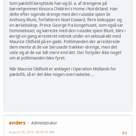
Som pædofil benyttede han sig bl. a. af drengene på
børnehjemmet Kincora Children's Home i Nordirland. Han
delte efter sigende drenge med den russiske spion Sir
Anthony Blunt, forfatteren Noel Coward, flere biskopper og
en ærkebiskop. Prince George fra kongehuset, som også var
homoseksuel, og kæreste med den russiske spion Blunt, blev i
øvrigt en gang arresteret vistnok under en seksual-akt med
Maurice Oldfield på en gade. Politimanden der arresterede
dem mente at de var berusede trækker-drenge, men det
viste sig at de var lidt mere end det. Der forlyder ikke noget
om at politimanden blev fyret.
Når Maurice Oldfield er anklaget i Operation Midlands for
pædofili, så er det ikke nogen overraskelse....
anders
Administrator
August 26, 2016, 08:49:50 AM
#4