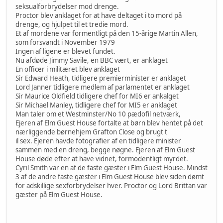
seksualforbrydelser mod drenge.
Proctor blev anklaget for at have deltaget i to mord på
drenge, og hjulpet til et tredie mord.
Et af mordene var formentligt på den 15-årige Martin Allen,
som forsvandt i November 1979
Ingen af ligene er blevet fundet.
Nu afdøde Jimmy Savile, en BBC vært, er anklaget
En officer i militæret blev anklaget
Sir Edward Heath, tidligere premierminister er anklaget
Lord Janner tidligere medlem af parlamentet er anklaget
Sir Maurice Oldfield tidligere chef for MI6 er ankalget
Sir Michael Manley, tidligere chef for MI5 er anklaget
Man taler om et Westminster/No 10 pædofil netværk,
Ejeren af Elm Guest House fortalte at børn blev hentet på det
nærliggende børnehjem Grafton Close og brugt t
il sex. Ejeren havde fotografier af en tidligere minister
sammen med en dreng, begge nøgne. Ejeren af Elm Guest
House døde efter at have vidnet, formodentligt myrdet.
Cyril Smith var en af de faste gæster i Elm Guest House. Mindst
3 af de andre faste gæster i Elm Guest House blev siden dømt
for adskillige sexforbrydelser hver. Proctor og Lord Brittan var
gæster på Elm Guest House.