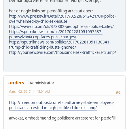
Der har også været arrestationer i Norge, Sverige, .
her er nogle links om pædofili og arrestationer:
http://www.presstv.ir/Detail/2017/02/28/512421/UK-police-
overwhelmed-by-child-sex-abuse
https://www.rt.com/uk/378882-pedophile-jail-police-bailey/
https://sputniknews.com/us/201702281051097537-
pennsylvania-cop-faces-porn-charges/
https://sputniknews.com/politics/201702281051130341-
trump-child-trafficking-busts-ignored/
http://yournewswire.com/thousands-sex-trafffickers-trump/
anders
Administrator
March 02, 2017, 11:45:04 AM
#6
http://freedomoutpost.com/fsu-attorney-state-employees-
politicians-arrested-in-high-profile-child-sex-sting/
advokat, embedsmænd og politikere arresteret for pædofili