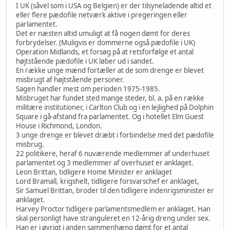
I UK (såvel som i USA og Belgien) er der tilsyneladende altid et
eller flere pædofile netværk aktive i pregeringen eller
parlamentet.
Det er næsten altid umuligt at få nogen dømt for deres
forbrydelser. (Muligvis er dommerne også pædofile i UK)
Operation Midlands, et forsøg på at retsforfølge et antal
højtstående pædofile i UK løber ud i sandet.
En række unge mænd fortæller at de som drenge er blevet
misbrugt af højtstående personer.
Sagen handler mest om perioden 1975-1985.
Misbruget har fundet sted mange steder, bl. a. på en række
militære institutioner, i Carlton Club og i en lejlighed på Dolphin
Square i gå-afstand fra parlamentet. Og i hotellet Elm Guest
House i Richmond, London.
3 unge drenge er blevet dræbt i forbindelse med det pædofile
misbrug.
22 politikere, heraf 6 nuværende medlemmer af underhuset
parlamentet og 3 medlemmer af overhuset er anklaget.
Leon Brittan, tidligere Home Minister er anklaget
Lord Bramall, krigshelt, tidligere forsvarschef er anklaget,
Sir Samuel Brittan, broder til den tidligere indenrigsminister er
anklaget.
Harvey Proctor tidligere parlamentsmedlem er anklaget. Han
skal personligt have stranguleret en 12-årig dreng under sex.
Han er i øvrigt i anden sammenhæng dømt for et antal