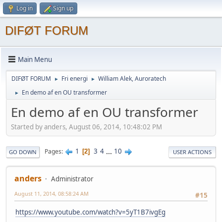
Log in
Sign up
DIFØT FORUM
Main Menu
DIFØT FORUM
Fri energi
William Alek, Auroratech
►
►
En demo af en OU transformer
►
En demo af en OU transformer
Started by anders, August 06, 2014, 10:48:02 PM
1
3
4
...
10
Pages
2
GO DOWN
USER ACTIONS
anders
Administrator
August 11, 2014, 08:58:24 AM
#15
https://www.youtube.com/watch?v=5yT1B7ivgEg