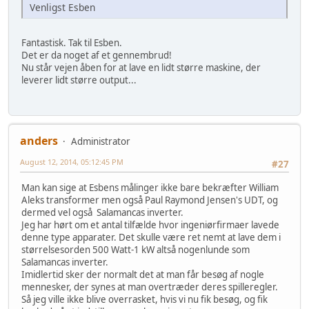
Venligst Esben
Fantastisk. Tak til Esben.
Det er da noget af et gennembrud!
Nu står vejen åben for at lave en lidt større maskine, der
leverer lidt større output...
anders
Administrator
August 12, 2014, 05:12:45 PM
#27
Man kan sige at Esbens målinger ikke bare bekræfter William
Aleks transformer men også Paul Raymond Jensen's UDT, og
dermed vel også Salamancas inverter.
Jeg har hørt om et antal tilfælde hvor ingeniørfirmaer lavede
denne type apparater. Det skulle være ret nemt at lave dem i
størrelsesorden 500 Watt-1 kW altså nogenlunde som
Salamancas inverter.
Imidlertid sker der normalt det at man får besøg af nogle
mennesker, der synes at man overtræder deres spilleregler.
Så jeg ville ikke blive overrasket, hvis vi nu fik besøg, og fik