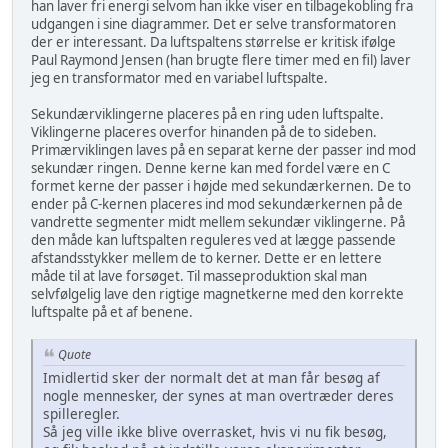
han laver fri energi selvom han ikke viser en tilbagekobling fra
udgangen i sine diagrammer. Det er selve transformatoren
der er interessant. Da luftspaltens størrelse er kritisk ifølge
Paul Raymond Jensen (han brugte flere timer med en fil) laver
jeg en transformator med en variabel luftspalte.
Sekundærviklingerne placeres på en ring uden luftspalte.
Viklingerne placeres overfor hinanden på de to sideben.
Primærviklingen laves på en separat kerne der passer ind mod
sekundær ringen. Denne kerne kan med fordel være en C
formet kerne der passer i højde med sekundærkernen. De to
ender på C-kernen placeres ind mod sekundærkernen på de
vandrette segmenter midt mellem sekundær viklingerne. På
den måde kan luftspalten reguleres ved at lægge passende
afstandsstykker mellem de to kerner. Dette er en lettere
måde til at lave forsøget. Til masseproduktion skal man
selvfølgelig lave den rigtige magnetkerne med den korrekte
luftspalte på et af benene.
Quote
Imidlertid sker der normalt det at man får besøg af
nogle mennesker, der synes at man overtræder deres
spilleregler.
Så jeg ville ikke blive overrasket, hvis vi nu fik besøg,