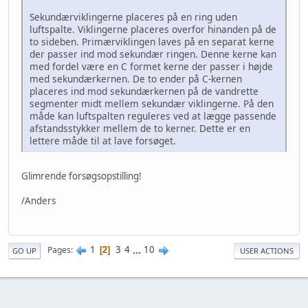
Sekundærviklingerne placeres på en ring uden
luftspalte. Viklingerne placeres overfor hinanden på de
to sideben. Primærviklingen laves på en separat kerne
der passer ind mod sekundær ringen. Denne kerne kan
med fordel være en C formet kerne der passer i højde
med sekundærkernen. De to ender på C-kernen
placeres ind mod sekundærkernen på de vandrette
segmenter midt mellem sekundær viklingerne. På den
måde kan luftspalten reguleres ved at lægge passende
afstandsstykker mellem de to kerner. Dette er en
lettere måde til at lave forsøget.
Glimrende forsøgsopstilling!
/Anders
1
3
4
...
10
Pages
2
GO UP
USER ACTIONS