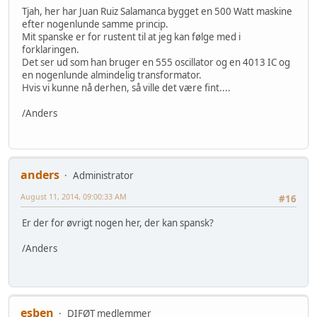
Tjah, her har Juan Ruiz Salamanca bygget en 500 Watt maskine
efter nogenlunde samme princip.
Mit spanske er for rustent til at jeg kan følge med i
forklaringen.
Det ser ud som han bruger en 555 oscillator og en 4013 IC og
en nogenlunde almindelig transformator.
Hvis vi kunne nå derhen, så ville det være fint....
/Anders
anders
Administrator
August 11, 2014, 09:00:33 AM
#16
Er der for øvrigt nogen her, der kan spansk?
/Anders
esben
DIFØT medlemmer