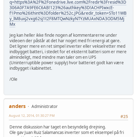
q=https%3A%2F%2Fonedrive.live.com%2Fredir%3Fresid%3D
306A0F7A9FE6C6AB!123%26authkey%3D!ACHPIwxcE-
f1Pmo%26ithint%3Dfolder%252c.JPG&redir_token=STo11WB
y_lM8uxj2vxg62sj1t2F8MTQwNzkyNTYzMUAxNDA3ODM5Mj
Mx
Jeg kan heller ikke finde nogen af kommentarerne under
videoen der påstår at det har noget med fri energi at gøre.
Det ligner mere en ret simpel inverter eller vekselretter med
indbygget batteri, i stedet for et eksternt batteri som er mere
almindeligt, med mindre man taler om en UPS
(Uninterruptible power supply) hvor batteriet godt kan være
indbygget i kabinettet.
/Ole
anders
Administrator
August 12, 2014, 01:30:27 PM
#25
Denne diskussion har taget en besyndelig drejning.
Ole gav Juan Ruiz Salamancas inverter som et eksempel på fri