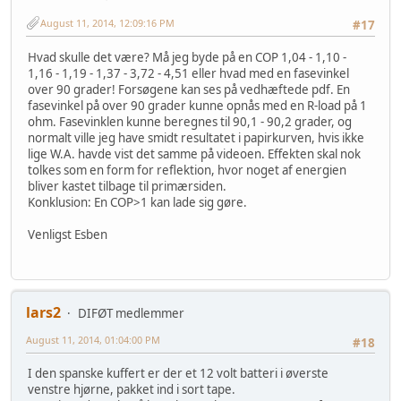
August 11, 2014, 12:09:16 PM
#17
Hvad skulle det være? Må jeg byde på en COP 1,04 - 1,10 -
1,16 - 1,19 - 1,37 - 3,72 - 4,51 eller hvad med en fasevinkel
over 90 grader! Forsøgene kan ses på vedhæftede pdf. En
fasevinkel på over 90 grader kunne opnås med en R-load på 1
ohm. Fasevinklen kunne beregnes til 90,1 - 90,2 grader, og
normalt ville jeg have smidt resultatet i papirkurven, hvis ikke
lige W.A. havde vist det samme på videoen. Effekten skal nok
tolkes som en form for reflektion, hvor noget af energien
bliver kastet tilbage til primærsiden.
Konklusion: En COP>1 kan lade sig gøre.
Venligst Esben
lars2
DIFØT medlemmer
August 11, 2014, 01:04:00 PM
#18
I den spanske kuffert er der et 12 volt batteri i øverste
venstre hjørne, pakket ind i sort tape.