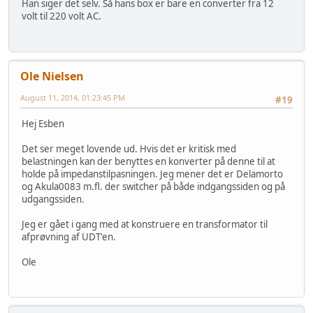
Han siger det selv. Så hans box er bare en converter fra 12
volt til 220 volt AC.
Ole Nielsen
August 11, 2014, 01:23:45 PM
#19
Hej Esben
Det ser meget lovende ud. Hvis det er kritisk med
belastningen kan der benyttes en konverter på denne til at
holde på impedanstilpasningen. Jeg mener det er Delamorto
og Akula0083 m.fl. der switcher på både indgangssiden og på
udgangssiden.
Jeg er gået i gang med at konstruere en transformator til
afprøvning af UDT'en.
Ole