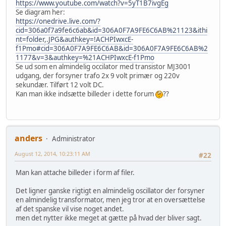
https://www.youtube.com/watch?v=5yT1B7ivgEg
Se diagram her:
https://onedrive.live.com/?
cid=306a0f7a9fe6c6ab&id=306A0F7A9FE6C6AB%21123&ithi
nt=folder,.JPG&authkey=!ACHPIwxcE-
f1Pmo#cid=306A0F7A9FE6C6AB&id=306A0F7A9FE6C6AB%2
1177&v=3&authkey=%21ACHPIwxcE-f1Pmo
Se ud som en almindelig occilator med transistor MJ3001
udgang, der forsyner trafo 2x 9 volt primær og 220v
sekundær. Tilført 12 volt DC.
Kan man ikke indsætte billeder i dette forum
??
anders
Administrator
August 12, 2014, 10:23:11 AM
#22
Man kan attache billeder i form af filer.
Det ligner ganske rigtigt en almindelig oscillator der forsyner
en almindelig transformator, men jeg tror at en oversættelse
af det spanske vil vise noget andet.
men det nytter ikke meget at gætte på hvad der bliver sagt.