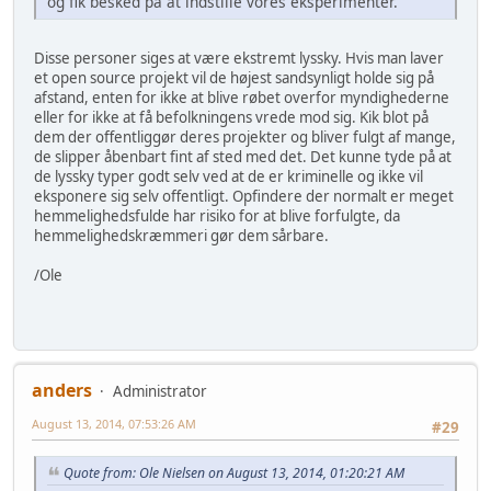
og fik besked på at indstille vores eksperimenter.
Disse personer siges at være ekstremt lyssky. Hvis man laver
et open source projekt vil de højest sandsynligt holde sig på
afstand, enten for ikke at blive røbet overfor myndighederne
eller for ikke at få befolkningens vrede mod sig. Kik blot på
dem der offentliggør deres projekter og bliver fulgt af mange,
de slipper åbenbart fint af sted med det. Det kunne tyde på at
de lyssky typer godt selv ved at de er kriminelle og ikke vil
eksponere sig selv offentligt. Opfindere der normalt er meget
hemmelighedsfulde har risiko for at blive forfulgte, da
hemmelighedskræmmeri gør dem sårbare.
/Ole
anders
Administrator
August 13, 2014, 07:53:26 AM
#29
Quote from: Ole Nielsen on August 13, 2014, 01:20:21 AM