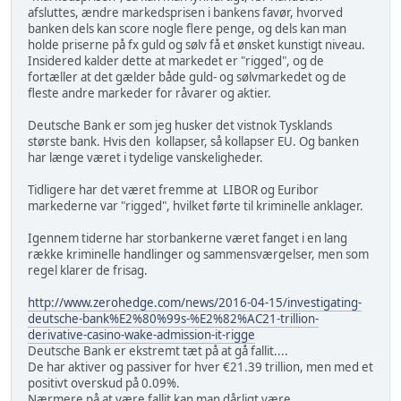
afsluttes, ændre markedsprisen i bankens favør, hvorved
banken dels kan score nogle flere penge, og dels kan man
holde priserne på fx guld og sølv få et ønsket kunstigt niveau.
Insidered kalder dette at markedet er "rigged", og de
fortæller at det gælder både guld- og sølvmarkedet og de
fleste andre markeder for råvarer og aktier.
Deutsche Bank er som jeg husker det vistnok Tysklands
største bank. Hvis den kollapser, så kollapser EU. Og banken
har længe været i tydelige vanskeligheder.
Tidligere har det været fremme at LIBOR og Euribor
markederne var "rigged", hvilket førte til kriminelle anklager.
Igennem tiderne har storbankerne været fanget i en lang
række kriminelle handlinger og sammensværgelser, men som
regel klarer de frisag.
http://www.zerohedge.com/news/2016-04-15/investigating-
deutsche-bank%E2%80%99s-%E2%82%AC21-trillion-
derivative-casino-wake-admission-it-rigge
Deutsche Bank er ekstremt tæt på at gå fallit....
De har aktiver og passiver for hver €21.39 trillion, men med et
positivt overskud på 0.09%.
Nærmere på at være fallit kan man dårligt være.