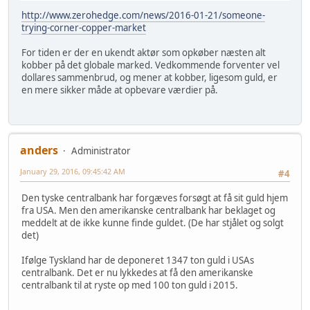
http://www.zerohedge.com/news/2016-01-21/someone-
trying-corner-copper-market
For tiden er der en ukendt aktør som opkøber næsten alt
kobber på det globale marked. Vedkommende forventer vel
dollares sammenbrud, og mener at kobber, ligesom guld, er
en mere sikker måde at opbevare værdier på.
anders
Administrator
January 29, 2016, 09:45:42 AM
#4
Den tyske centralbank har forgæves forsøgt at få sit guld hjem
fra USA. Men den amerikanske centralbank har beklaget og
meddelt at de ikke kunne finde guldet. (De har stjålet og solgt
det)
Ifølge Tyskland har de deponeret 1347 ton guld i USAs
centralbank. Det er nu lykkedes at få den amerikanske
centralbank til at ryste op med 100 ton guld i 2015.