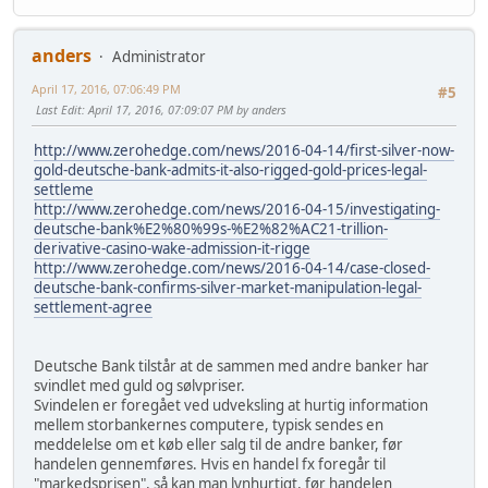
anders
Administrator
April 17, 2016, 07:06:49 PM
#5
Last Edit
: April 17, 2016, 07:09:07 PM by anders
http://www.zerohedge.com/news/2016-04-14/first-silver-now-
gold-deutsche-bank-admits-it-also-rigged-gold-prices-legal-
settleme
http://www.zerohedge.com/news/2016-04-15/investigating-
deutsche-bank%E2%80%99s-%E2%82%AC21-trillion-
derivative-casino-wake-admission-it-rigge
http://www.zerohedge.com/news/2016-04-14/case-closed-
deutsche-bank-confirms-silver-market-manipulation-legal-
settlement-agree
Deutsche Bank tilstår at de sammen med andre banker har
svindlet med guld og sølvpriser.
Svindelen er foregået ved udveksling at hurtig information
mellem storbankernes computere, typisk sendes en
meddelelse om et køb eller salg til de andre banker, før
handelen gennemføres. Hvis en handel fx foregår til
"markedsprisen", så kan man lynhurtigt, før handelen