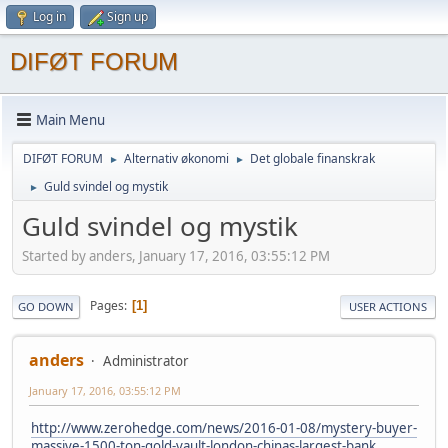
Log in
Sign up
DIFØT FORUM
Main Menu
DIFØT FORUM
Alternativ økonomi
Det globale finanskrak
►
►
Guld svindel og mystik
►
Guld svindel og mystik
Started by anders, January 17, 2016, 03:55:12 PM
Pages
1
GO DOWN
USER ACTIONS
anders
Administrator
January 17, 2016, 03:55:12 PM
http://www.zerohedge.com/news/2016-01-08/mystery-buyer-
massive-1500-ton-gold-vault-london-chinas-largest-bank