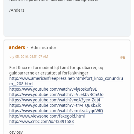
/Anders
anders
Administrator
July 05, 2016, 08:51:07 AM
#6
Fort Knox er formodentligt tømt for guldbarrer, og
guldbarrerne er erstattet af forfalskninger
http://www.americanfreepress.net/html/fort_knox_conundru
m__208.html
https://www.youtube.com/watch?v=lyIoskufs9E
https://www.youtube.com/watch?v=VLekbvBCmUo
https://www.youtube.com/watch?v=eA3yev_ZeJ4
https://www.youtube.com/watch?v=trMTQBKbZlk
https://www.youtube.com/watch?v=m4scUyqdWlQ
http://www.viewzone.com/fakegold.html
http://www.cnbc.com/id/43391588
osv osv