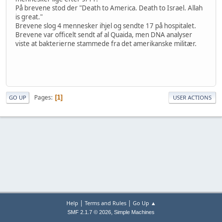
På brevene stod der "Death to America. Death to Israel. Allah
is great."
Brevene slog 4 mennesker ihjel og sendte 17 på hospitalet.
Brevene var officelt sendt af al Quaida, men DNA analyser
viste at bakterierne stammede fra det amerikanske militær.
Pages
1
GO UP
USER ACTIONS
|
|
Help
Terms and Rules
Go Up ▲
,
SMF 2.1.7 © 2026
Simple Machines