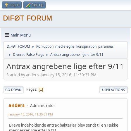
Log in
Sign up
DIFØT FORUM
Main Menu
DIFØT FORUM
Korruption, medieløgne, konspiration, paranoia
►
Diverse False Flags
Antrax angrebene lige efter 9/11
►
►
Antrax angrebene lige efter 9/11
Started by anders, January 15, 2016, 11:30:31 PM
Pages
1
GO DOWN
USER ACTIONS
anders
Administrator
January 15, 2016, 11:30:31 PM
Breve indeholdende antrax bakterier blev sendt til en række
mennesker lige efter 9/11.