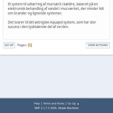
Et system til udtørring af murværk i kældre, baseret på en
elektronisk behandling af vandet i murværket, der minder lidt
om Grander og lignende systemer.
Det svarer til det østrigske Aquapol system, som har stor
success i den tysktalende del af verden.
Pages
1
GO UP
USER ACTIONS
|
|
Help
Terms and Rules
Go Up ▲
,
SMF 2.1.7 © 2026
Simple Machines