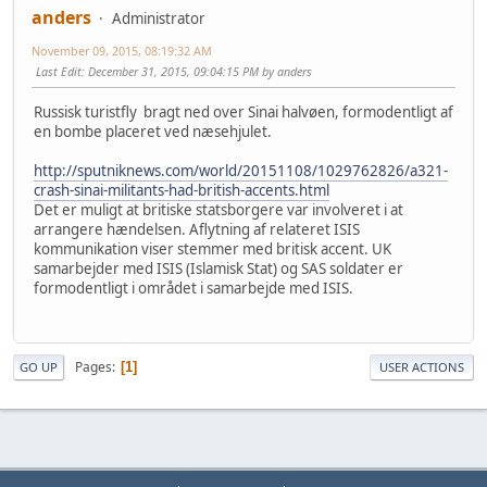
anders
Administrator
November 09, 2015, 08:19:32 AM
Last Edit
: December 31, 2015, 09:04:15 PM by anders
Russisk turistfly bragt ned over Sinai halvøen, formodentligt af
en bombe placeret ved næsehjulet.
http://sputniknews.com/world/20151108/1029762826/a321-
crash-sinai-militants-had-british-accents.html
Det er muligt at britiske statsborgere var involveret i at
arrangere hændelsen. Aflytning af relateret ISIS
kommunikation viser stemmer med britisk accent. UK
samarbejder med ISIS (Islamisk Stat) og SAS soldater er
formodentligt i området i samarbejde med ISIS.
Pages
1
GO UP
USER ACTIONS