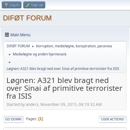
Log in
Sign up
DIFØT FORUM
Main Menu
DIFØT FORUM
Korruption, medieløgne, konspiration, paranoia
►
Medieløgne og anden hjernevask
►
►
Løgnen: A321 blev bragt ned over Sinai af primitive terrorister fra ISIS
Løgnen: A321 blev bragt ned
over Sinai af primitive terrorister
fra ISIS
Started by anders, November 09, 2015, 08:19:32 AM
Pages
1
GO DOWN
USER ACTIONS