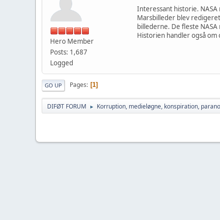
Interessant historie. NASA 
Marsbilleder blev redigere
billederne. De fleste NAS
Historien handler også o
Hero Member
Posts: 1,687
Logged
Pages
1
GO UP
DIFØT FORUM
Korruption, medieløgne, konspiration, parano
►