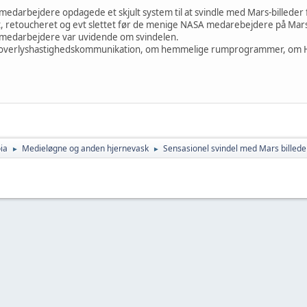
medarbejdere opdagede et skjult system til at svindle med Mars-billeder f
t, retoucheret og evt slettet før de menige NASA medarebejdere på Marspr
A medarbejdere var uvidende om svindelen.
m overlyshastighedskommunikation, om hemmelige rumprogrammer, om 
ia
Medieløgne og anden hjernevask
Sensasionel svindel med Mars billeder
►
►