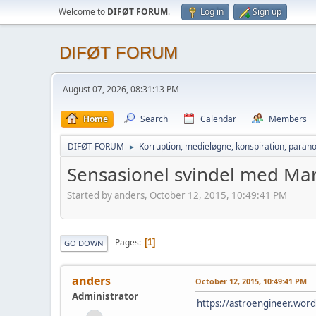
Welcome to
DIFØT FORUM
.
Log in
Sign up
DIFØT FORUM
August 07, 2026, 08:31:13 PM
Home
Search
Calendar
Members
DIFØT FORUM
Korruption, medieløgne, konspiration, parano
►
Sensasionel svindel med Mars
Started by anders, October 12, 2015, 10:49:41 PM
Pages
1
GO DOWN
anders
October 12, 2015, 10:49:41 PM
Administrator
https://astroengineer.word