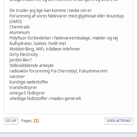
De trusler jeg lige kan komme i tanke om er
Forurening af vores fødevarer med glyphosat eller Roundup.
(GMO)
Chemtrails
Aluminium
Polyfluor-forbindelser i fødevareembalage, møbler og tøj
Kulhydrater, Sukker, hvidt mel
Mobilstråling, WiFi, trådløse telefoner
Dirty Electricity
Jordstråler?
Stillesidddende arbejde
radioaktiv forurening fra Chernobyl, Fukushima mm
vacciner
kunstige sødestoffer
transfedtsyrer
omega-5 fedtsyrer
uheldige fedtstoffer i maden generelt
Pages
1
GO UP
USER ACTIONS