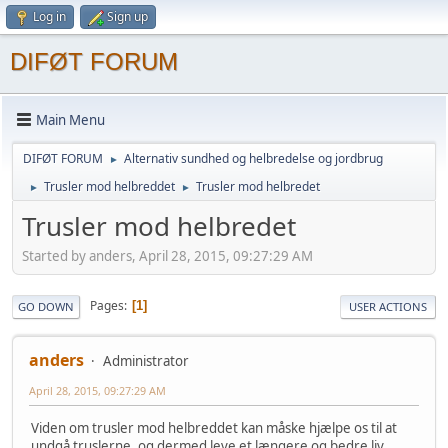
Log in
Sign up
DIFØT FORUM
Main Menu
DIFØT FORUM
Alternativ sundhed og helbredelse og jordbrug
►
Trusler mod helbreddet
Trusler mod helbredet
►
►
Trusler mod helbredet
Started by anders, April 28, 2015, 09:27:29 AM
Pages
1
GO DOWN
USER ACTIONS
anders
Administrator
April 28, 2015, 09:27:29 AM
Viden om trusler mod helbreddet kan måske hjælpe os til at
undgå truslerne, og dermed leve et længere og bedre liv.