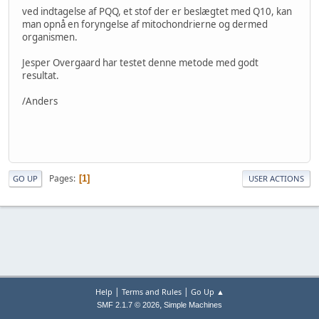
ved indtagelse af PQQ, et stof der er beslægtet med Q10, kan
man opnå en foryngelse af mitochondrierne og dermed
organismen.
Jesper Overgaard har testet denne metode med godt
resultat.
/Anders
Pages
1
GO UP
USER ACTIONS
|
|
Help
Terms and Rules
Go Up ▲
,
SMF 2.1.7 © 2026
Simple Machines