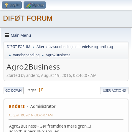
Log in
Sign up
DIFØT FORUM
Main Menu
DIFØT FORUM
Alternativ sundhed og helbredelse og jordbrug
►
Vandbehandling
Agro2Business
►
►
Agro2Business
Started by anders, August 19, 2016, 08:46:07 AM
Pages
1
GO DOWN
USER ACTIONS
anders
Administrator
August 19, 2016, 08:46:07 AM
Agro2Business - Gør fremtiden mere grøn...!
agro2business.dk/?lang=en