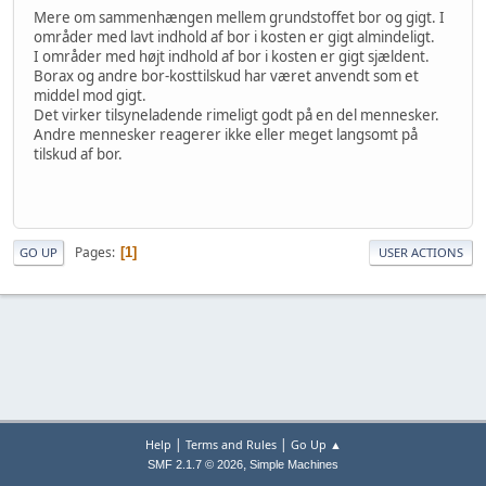
Mere om sammenhængen mellem grundstoffet bor og gigt. I
områder med lavt indhold af bor i kosten er gigt almindeligt.
I områder med højt indhold af bor i kosten er gigt sjældent.
Borax og andre bor-kosttilskud har været anvendt som et
middel mod gigt.
Det virker tilsyneladende rimeligt godt på en del mennesker.
Andre mennesker reagerer ikke eller meget langsomt på
tilskud af bor.
Pages
1
GO UP
USER ACTIONS
|
|
Help
Terms and Rules
Go Up ▲
,
SMF 2.1.7 © 2026
Simple Machines