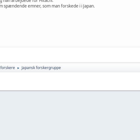
 han arbejdede for Hitachi.
 om spændende emner, som man forskede i i Japan.
 forskere
Japansk forskergruppe
►