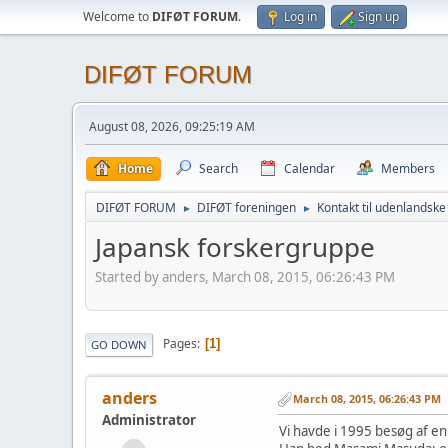
Welcome to
DIFØT FORUM
.
Log in
Sign up
DIFØT FORUM
August 08, 2026, 09:25:19 AM
Home
Search
Calendar
Members
DIFØT FORUM
DIFØT foreningen
Kontakt til udenlandske
►
►
Japansk forskergruppe
Started by anders, March 08, 2015, 06:26:43 PM
Pages
1
GO DOWN
anders
March 08, 2015, 06:26:43 PM
Administrator
Vi havde i 1995 besøg af e