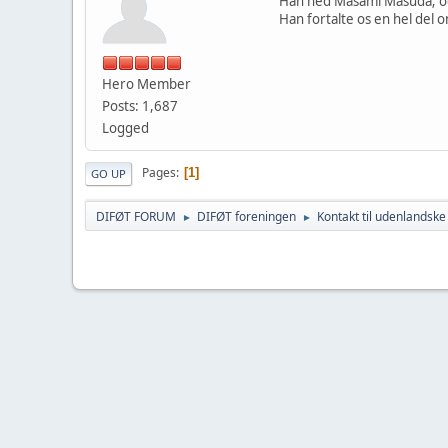
Han hed Masami Masuda; og
Han fortalte os en hel del
Hero Member
Posts: 1,687
Logged
Pages
1
GO UP
DIFØT FORUM
DIFØT foreningen
Kontakt til udenlandske
►
►