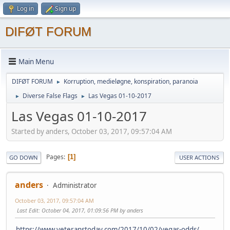
Log in
Sign up
DIFØT FORUM
Main Menu
DIFØT FORUM
Korruption, medieløgne, konspiration, paranoia
►
Diverse False Flags
Las Vegas 01-10-2017
►
►
Las Vegas 01-10-2017
Started by anders, October 03, 2017, 09:57:04 AM
Pages
1
GO DOWN
USER ACTIONS
anders
Administrator
October 03, 2017, 09:57:04 AM
Last Edit
: October 04, 2017, 01:09:56 PM by anders
https://www.veteranstoday.com/2017/10/02/vegas-odds/