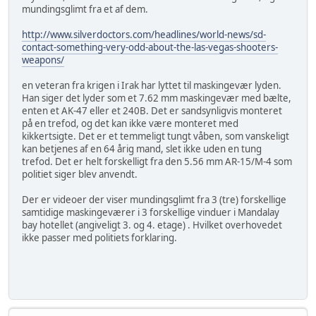
mundingsglimt fra et af dem.
http://www.silverdoctors.com/headlines/world-news/sd-
contact-something-very-odd-about-the-las-vegas-shooters-
weapons/
en veteran fra krigen i Irak har lyttet til maskingevær lyden.
Han siger det lyder som et 7.62 mm maskingevær med bælte,
enten et AK-47 eller et 240B. Det er sandsynligvis monteret
på en trefod, og det kan ikke være monteret med
kikkertsigte. Det er et temmeligt tungt våben, som vanskeligt
kan betjenes af en 64 årig mand, slet ikke uden en tung
trefod. Det er helt forskelligt fra den 5.56 mm AR-15/M-4 som
politiet siger blev anvendt.
Der er videoer der viser mundingsglimt fra 3 (tre) forskellige
samtidige maskingeværer i 3 forskellige vinduer i Mandalay
bay hotellet (angiveligt 3. og 4. etage) . Hvilket overhovedet
ikke passer med politiets forklaring.