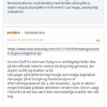
demonstrationer mod betaling med betalte skuespillere,
søgte i august skuespillere til en event i Las Vegas, sandsynligt
massakren.
anders
Administrator
October 05, 2017, 08:19:58 AM
#6
https://www.veteranstoday.com/2017/10/04/breakingexclusiv
e-vegas-a-staged-ai-op/
Gordon Duff fra Veterans Today tror selvfølgeligt heller ikke
på den officielle historie med en 64 årig enlig gal mand, der
skyder ca 600 og dræber ca 60.
Han peger på kræfterne bag Google som mulige bagmænd.
Han peger på at Google og Facebook styres af
efterretningsvæsener (bl. a. det israelske) , og de er aktive i
meget kritisable politiske aktiviteter verden over. Det er usagt
i historien at det kan være ikke-menneskelige kræfter der står
bag.