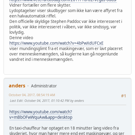
Vidner fortæller om flere skytter.
Lydoptagelser viser skudbyger som ikke kan være affyret fra
een halvautomatisk riffel.
Den officielle skyldige Stephen Paddoc var ikke interesseret i
politik, var ikke interesseret i våben, var ikke sindssyg, var
lovlydig.
Denne video
https://www.youtube.com/watch?v=4bPwXdUFCxE
viser mundingsglimt fra et maskingevær, som er lavt placeret
over menneskemængden, så kuglerne kan gå nogenlunde
vandret ind i menneskemængden.
anders
Administrator
October 04, 2017, 08:54:19 AM
#1
Last Edit
: October 04, 2017, 01:10:42 PM by anders
https://www.youtube.com/watch?
v=mBbOFwWquAw&app=desktop
En taxi-chauffeur har optaget en 18 minutter lang video fra
skyderiet, hvor man hører mere end eet maskingevær, og ser