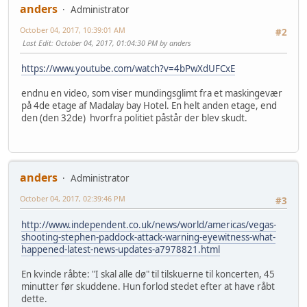
anders
Administrator
October 04, 2017, 10:39:01 AM
#2
Last Edit
: October 04, 2017, 01:04:30 PM by anders
https://www.youtube.com/watch?v=4bPwXdUFCxE
endnu en video, som viser mundingsglimt fra et maskingevær
på 4de etage af Madalay bay Hotel. En helt anden etage, end
den (den 32de) hvorfra politiet påstår der blev skudt.
anders
Administrator
October 04, 2017, 02:39:46 PM
#3
http://www.independent.co.uk/news/world/americas/vegas-
shooting-stephen-paddock-attack-warning-eyewitness-what-
happened-latest-news-updates-a7978821.html
En kvinde råbte: "I skal alle dø" til tilskuerne til koncerten, 45
minutter før skuddene. Hun forlod stedet efter at have råbt
dette.