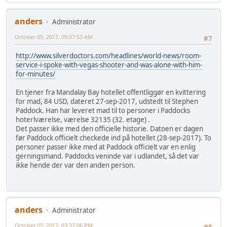
anders
Administrator
October 05, 2017, 09:07:53 AM
#7
http://www.silverdoctors.com/headlines/world-news/room-
service-i-spoke-with-vegas-shooter-and-was-alone-with-him-
for-minutes/
En tjener fra Mandalay Bay hotellet offentliggør en kvittering
for mad, 84 USD, dateret 27-sep-2017, udstedt til Stephen
Paddock. Han har leveret mad til to personer i Paddocks
hoterlværelse, værelse 32135 (32. etage) .
Det passer ikke med den officielle historie. Datoen er dagen
før Paddock officielt checkede ind på hotellet (28-sep-2017). To
personer passer ikke med at Paddock officielt var en enlig
gerningsmand. Paddocks veninde var i udlandet, så det var
ikke hende der var den anden person.
anders
Administrator
October 05, 2017, 03:37:06 PM
#8