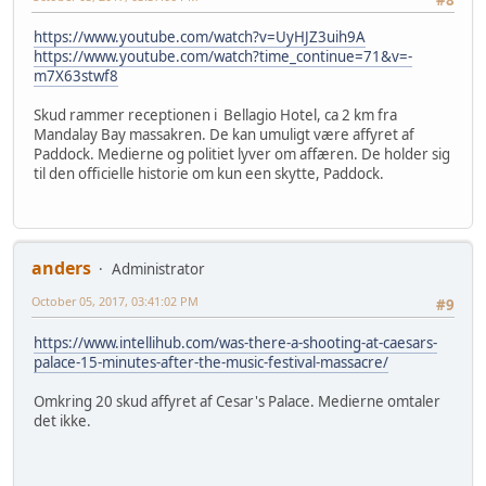
https://www.youtube.com/watch?v=UyHJZ3uih9A
https://www.youtube.com/watch?time_continue=71&v=-
m7X63stwf8
Skud rammer receptionen i Bellagio Hotel, ca 2 km fra
Mandalay Bay massakren. De kan umuligt være affyret af
Paddock. Medierne og politiet lyver om affæren. De holder sig
til den officielle historie om kun een skytte, Paddock.
anders
Administrator
October 05, 2017, 03:41:02 PM
#9
https://www.intellihub.com/was-there-a-shooting-at-caesars-
palace-15-minutes-after-the-music-festival-massacre/
Omkring 20 skud affyret af Cesar's Palace. Medierne omtaler
det ikke.