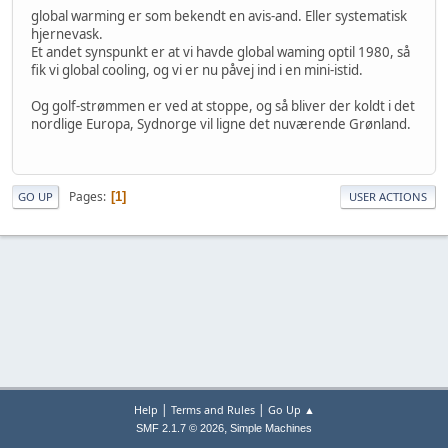
global warming er som bekendt en avis-and. Eller systematisk
hjernevask.
Et andet synspunkt er at vi havde global waming optil 1980, så
fik vi global cooling, og vi er nu påvej ind i en mini-istid.
Og golf-strømmen er ved at stoppe, og så bliver der koldt i det
nordlige Europa, Sydnorge vil ligne det nuværende Grønland.
Pages
1
GO UP
USER ACTIONS
|
|
Help
Terms and Rules
Go Up ▲
,
SMF 2.1.7 © 2026
Simple Machines