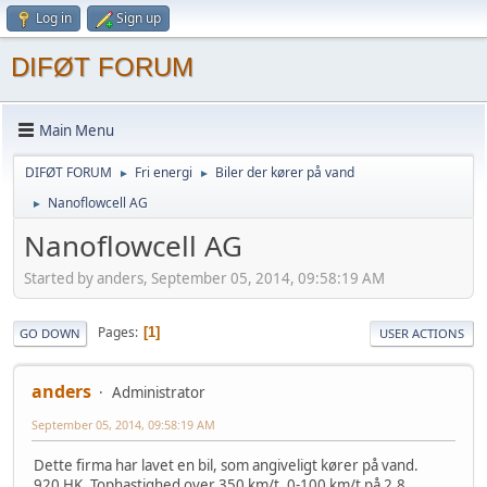
Log in
Sign up
DIFØT FORUM
Main Menu
DIFØT FORUM
Fri energi
Biler der kører på vand
►
►
Nanoflowcell AG
►
Nanoflowcell AG
Started by anders, September 05, 2014, 09:58:19 AM
Pages
1
GO DOWN
USER ACTIONS
anders
Administrator
September 05, 2014, 09:58:19 AM
Dette firma har lavet en bil, som angiveligt kører på vand.
920 HK. Tophastighed over 350 km/t. 0-100 km/t på 2.8