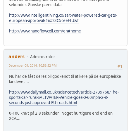
sekunder. Ganske pæne data.
http://www.intelligentliving.co/salt-water-powered-car-gets-
european-approval/#ixzz3C5ceeFIU&f
http://www.nanoflowcell.com/en#home
anders
Administrator
December 09, 2014, 10:56:52 PM
#1
Nu har de fået deres bil godkendt til at køre på de europæiske
landevej....
http://www.dailymail.co.uk/sciencetech/article-2739768/The-
sports-car-runs-SALTWATER-Vehicle-goes-0-60mph-2-8-
seconds-just-approved-EU-roads.html
0-100 km/t på 2.8 sekunder. Noget hurtigere end end en
2CV....