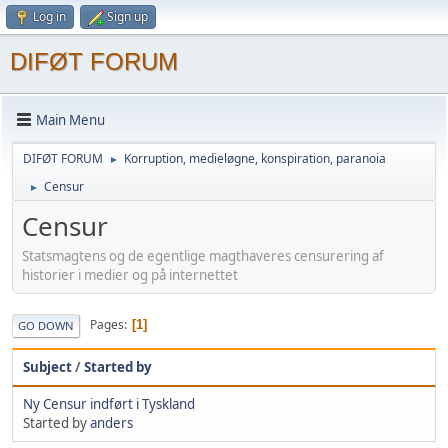
Log in
Sign up
DIFØT FORUM
Main Menu
DIFØT FORUM
Korruption, medieløgne, konspiration, paranoia
►
Censur
►
Censur
Statsmagtens og de egentlige magthaveres censurering af
historier i medier og på internettet
Pages
1
GO DOWN
Subject
/
Started by
Ny Censur indført i Tyskland
Started by
anders