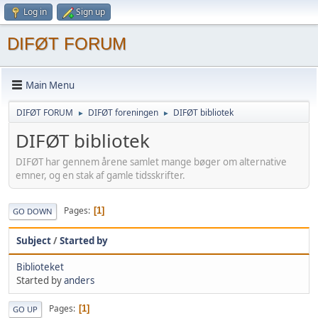
Log in
Sign up
DIFØT FORUM
Main Menu
DIFØT FORUM
DIFØT foreningen
DIFØT bibliotek
►
►
DIFØT bibliotek
DIFØT har gennem årene samlet mange bøger om alternative
emner, og en stak af gamle tidsskrifter.
Pages
1
GO DOWN
Subject
/
Started by
Biblioteket
Started by
anders
Pages
1
GO UP