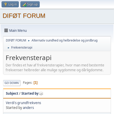
Log in
Sign up
DIFØT FORUM
Main Menu
DIFØT FORUM
Alternativ sundhed og helbredelse og jordbrug
►
Frekvensterapi
►
Frekvensterapi
Der findes et hav af frekvensterapier, hvor man med bestemte
frekvenser helbreder alle mulige sygdomme og dårligdomme.
Pages
1
GO DOWN
Subject
/
Started by
Verdi's grundfrekvens
Started by
anders