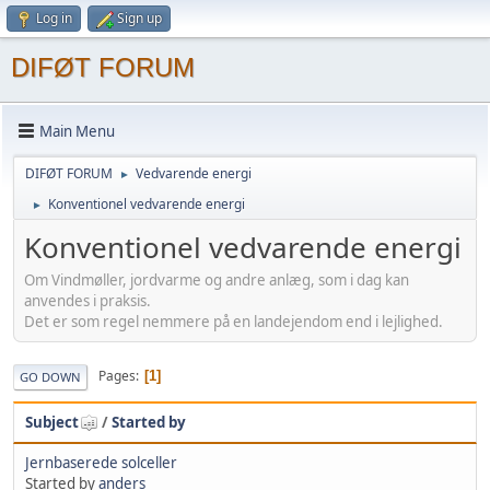
Log in
Sign up
DIFØT FORUM
Main Menu
DIFØT FORUM
Vedvarende energi
►
Konventionel vedvarende energi
►
Konventionel vedvarende energi
Om Vindmøller, jordvarme og andre anlæg, som i dag kan
anvendes i praksis.
Det er som regel nemmere på en landejendom end i lejlighed.
Pages
1
GO DOWN
Subject
/
Started by
Jernbaserede solceller
Started by
anders