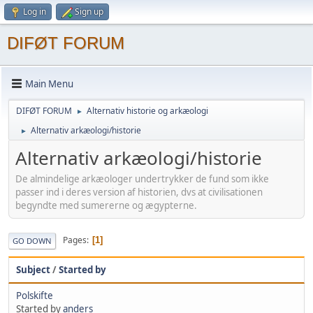
Log in
Sign up
DIFØT FORUM
Main Menu
DIFØT FORUM
Alternativ historie og arkæologi
►
Alternativ arkæologi/historie
►
Alternativ arkæologi/historie
De almindelige arkæologer undertrykker de fund som ikke
passer ind i deres version af historien, dvs at civilisationen
begyndte med sumererne og ægypterne.
Pages
1
GO DOWN
Subject
/
Started by
Polskifte
Started by
anders