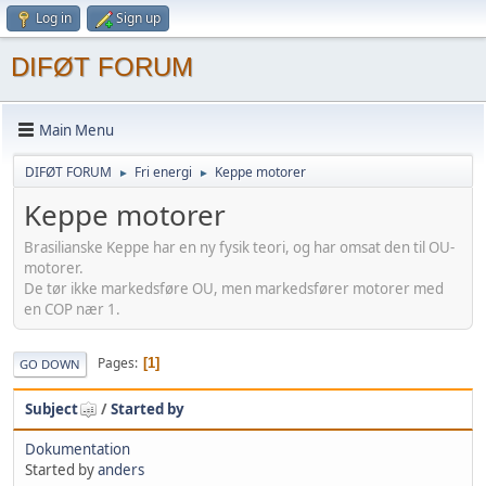
Log in
Sign up
DIFØT FORUM
Main Menu
DIFØT FORUM
Fri energi
Keppe motorer
►
►
Keppe motorer
Brasilianske Keppe har en ny fysik teori, og har omsat den til OU-
motorer.
De tør ikke markedsføre OU, men markedsfører motorer med
en COP nær 1.
Pages
1
GO DOWN
Subject
/
Started by
Dokumentation
Started by
anders