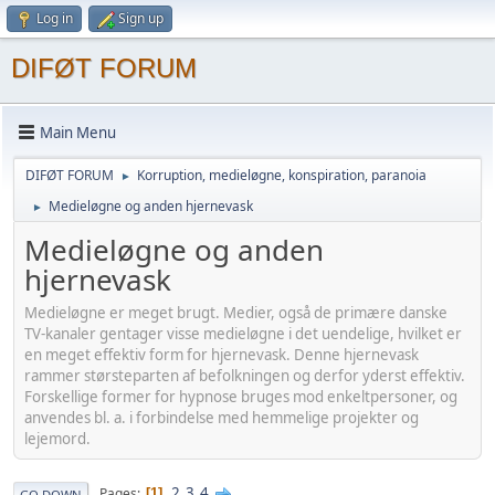
Log in
Sign up
DIFØT FORUM
Main Menu
DIFØT FORUM
Korruption, medieløgne, konspiration, paranoia
►
Medieløgne og anden hjernevask
►
Medieløgne og anden
hjernevask
Medieløgne er meget brugt. Medier, også de primære danske
TV-kanaler gentager visse medieløgne i det uendelige, hvilket er
en meget effektiv form for hjernevask. Denne hjernevask
rammer størsteparten af befolkningen og derfor yderst effektiv.
Forskellige former for hypnose bruges mod enkeltpersoner, og
anvendes bl. a. i forbindelse med hemmelige projekter og
lejemord.
2
3
4
Pages
1
GO DOWN