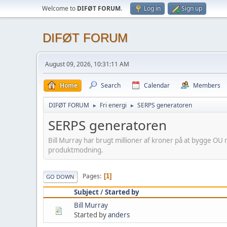
Welcome to
DIFØT FORUM
.
Log in
Sign up
DIFØT FORUM
August 09, 2026, 10:31:11 AM
Home
Search
Calendar
Members
DIFØT FORUM
Fri energi
SERPS generatoren
►
►
SERPS generatoren
Bill Murray har brugt millioner af kroner på at bygge OU
produktmodning.
Pages
1
GO DOWN
Subject
/
Started by
Bill Murray
Started by
anders